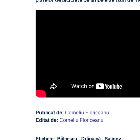
Publicat de:
Corneliu Floriceanu
Editat de:
Corneliu Floriceanu
Etichete:
Bălcescu
Drăgaică
Saligny