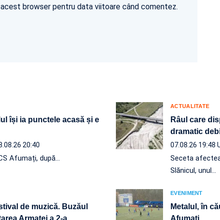
în acest browser pentru data viitoare când comentez.
ACTUALITATE
ul își ia punctele acasă și e
Râul care dis
dramatic debi
8.08.26 20:40
07.08.26 19:48
e CS Afumați, după…
Seceta afectează
Slănicul, unul…
EVENIMENT
estival de muzică. Buzăul
Metalul, în că
nțarea Armatei a 2-a
Afumați