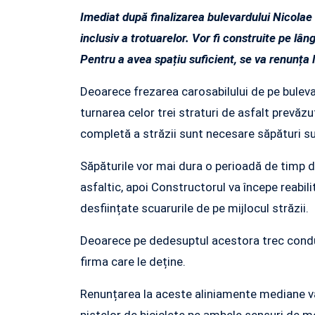
Imediat după finalizarea bulevardului Nicolae 
inclusiv a trotuarelor. Vor fi construite pe lân
Pentru a avea spațiu suficient, se va renunța l
Deoarece frezarea carosabilului de pe buleva
turnarea celor trei straturi de asfalt prevăzut
completă a străzii sunt necesare săpături s
Săpăturile vor mai dura o perioadă de timp d
asfaltic, apoi Constructorul va începe reabili
desființate scuarurile de pe mijlocul străzii.
Deoarece pe dedesuptul acestora trec conduc
firma care le deține.
Renunțarea la aceste aliniamente mediane va
pistelor de biciclete pe ambele sensuri de m