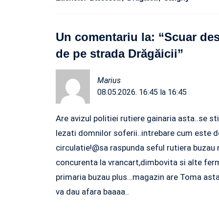
Un comentariu la: “
Scuar desf
de pe strada Drăgăicii
”
Marius
08.05.2026. 16:45 la 16:45
Are avizul politiei rutiere gainaria asta..se s
lezati domnilor soferii..intrebare cum este d
circulatie!@sa raspunda seful rutiera buzau
concurenta la vrancart,dimbovita si alte fer
primaria buzau plus…magazin are Toma asta..
va dau afara baaaa..