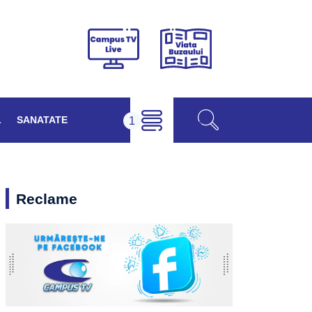
Viața
Campus
Buzăului
TV
Live
L
SANATATE
Reclame