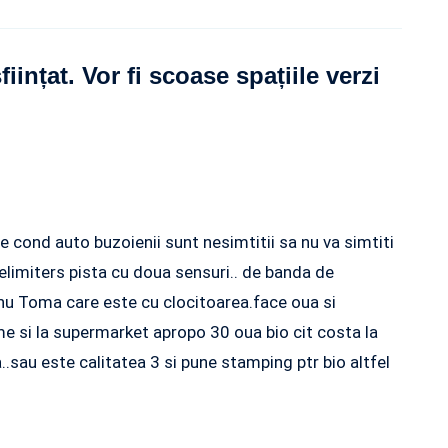
iințat. Vor fi scoase spațiile verzi
tie cond auto buzoienii sunt nesimtitii sa nu va simtiti
elimiters pista cu doua sensuri.. de banda de
 nu Toma care este cu clocitoarea.face oua si
me si la supermarket apropo 30 oua bio cit costa la
sau este calitatea 3 si pune stamping ptr bio altfel