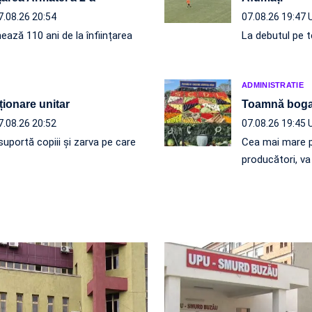
7.08.26 20:54
07.08.26 19:47
ează 110 ani de la înființarea
La debutul pe te
ADMINISTRATIE
ționare unitar
Toamnă boga
7.08.26 20:52
07.08.26 19:45
uportă copiii și zarva pe care
Cea mai mare p
producători, v