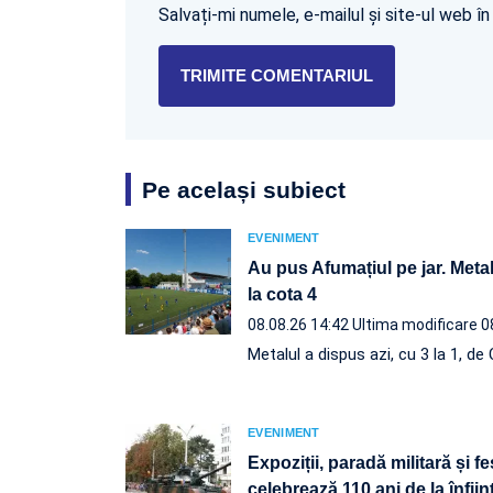
Salvați-mi numele, e-mailul și site-ul web 
Pe același subiect
EVENIMENT
Au pus Afumațiul pe jar. Metal
la cota 4
08.08.26 14:42
Ultima modificare 0
Metalul a dispus azi, cu 3 la 1, d
EVENIMENT
Expoziții, paradă militară și f
celebrează 110 ani de la înfii