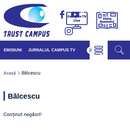
Viața
Campus
Buzăul
TV
Live
EMISIUNI
JURNALUL CAMPUS TV
Bălcescu
Acasă
Bălcescu
Conținut negăsit!