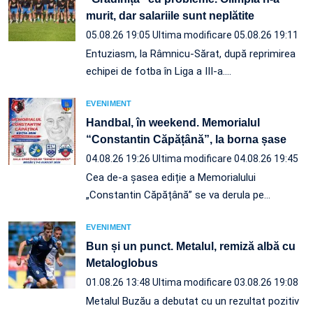
murit, dar salariile sunt neplătite
05.08.26 19:05
Ultima modificare 05.08.26 19:11
Entuziasm, la Râmnicu-Sărat, după reprimirea
echipei de fotba în Liga a III-a.…
EVENIMENT
Handbal, în weekend. Memorialul
“Constantin Căpățână”, la borna șase
04.08.26 19:26
Ultima modificare 04.08.26 19:45
Cea de-a șasea ediție a Memorialului
„Constantin Căpățână” se va derula pe…
EVENIMENT
Bun și un punct. Metalul, remiză albă cu
Metaloglobus
01.08.26 13:48
Ultima modificare 03.08.26 19:08
Metalul Buzău a debutat cu un rezultat pozitiv