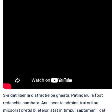
S-a dat liber la distractie pe gheata. Patinoarul a fost
redeschis sambata. Anul acesta adminsitratorii au
micsorat pretul biletelor, atat in timpul saptamanii, cat