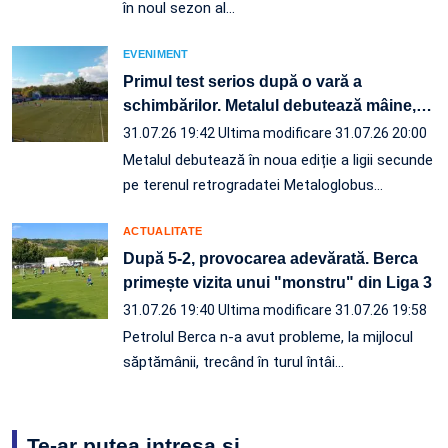
în noul sezon al…
EVENIMENT
Primul test serios după o vară a
schimbărilor. Metalul debutează mâine,
…
31.07.26 19:42
Ultima modificare 31.07.26 20:00
Metalul debutează în noua ediție a ligii secunde
pe terenul retrogradatei Metaloglobus…
ACTUALITATE
După 5-2, provocarea adevărată. Berca
primește vizita unui "monstru" din Liga 3
31.07.26 19:40
Ultima modificare 31.07.26 19:58
Petrolul Berca n-a avut probleme, la mijlocul
săptămânii, trecând în turul întâi…
Te-ar putea intresa și