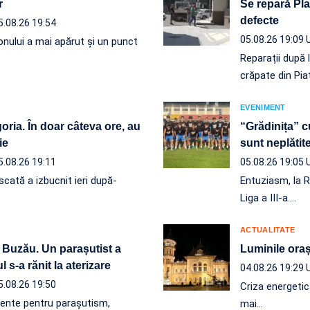
r
Se repară Plat
defecte
5.08.26 19:54
05.08.26 19:09
onului a mai apărut și un punct
Reparații după 
crăpate din Pia
EVENIMENT
ria. În doar câteva ore, au
“Grădinița” c
ie
sunt neplăt
5.08.26 19:11
05.08.26 19:05
scată a izbucnit ieri după-
Entuziasm, la R
Liga a III-a.…
ACTUALITATE
 Buzău. Un parașutist a
Luminile orașu
 s-a rănit la aterizare
04.08.26 19:29
5.08.26 19:50
Criza energetic
mente pentru parașutism,
mai…