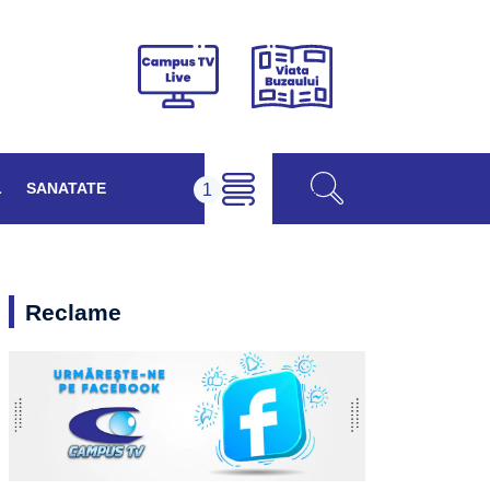
Viața
Campus
Buzăului
TV
Live
L
SANATATE
Reclame