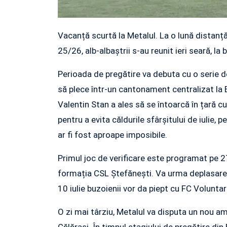
Vacanță scurtă la Metalul. La o lună distanță
25/26, alb-albaștrii s-au reunit ieri seară, l
Perioada de pregătire va debuta cu o serie de
să plece într-un cantonament centralizat la B
Valentin Stan a ales să se întoarcă în țară 
pentru a evita căldurile sfârșitului de iulie,
ar fi fost aproape imposibile.
Primul joc de verificare este programat pe 27
formația CSL Ștefănești. Va urma deplasarea 
10 iulie buzoienii vor da piept cu FC Voluntari
O zi mai târziu, Metalul va disputa un nou a
Călărași. În timpul stagiului de pregătire din 