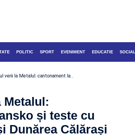
TATE
POLITIC
SPORT
EVENIMENT
EDUCATIE
SOCIA
l verii la Metalul: cantonament la…
 Metalul:
nsko și teste cu
și Dunărea Călărași