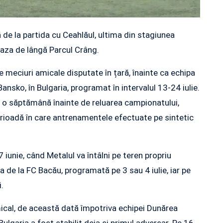
 de la partida cu Ceahlăul, ultima din stagiunea
a baza de lângă Parcul Crâng.
 meciuri amicale disputate în țară, înainte ca echipa
ansko, în Bulgaria, programat în intervalul 13-24 iulie.
cu o săptămână înainte de reluarea campionatului,
 perioadă în care antrenamentele efectuate pe sintetic
 iunie, când Metalul va întâlni pe teren propriu
de la FC Bacău, programată pe 3 sau 4 iulie, iar pe
.
mical, de această dată împotriva echipei Dunărea
Bulgaria a fost stabilit deja și primul adversar. Pe 16