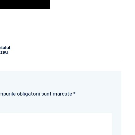
talul
uzau
mpurile obligatorii sunt marcate *