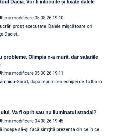
oul Dacia. Vor fi înlocuite și fixate dalele
Ultima modificare 05.08.26 19:10
lucrări prost executate. Dalele mișcătoare ori
ța Daciei…
u probleme. Olimpia n-a murit, dar salariile
ite
Ultima modificare 05.08.26 19:11
âmnicu-Sărat, după reprimirea echipei de fotba în
lui. Va fi oprit sau nu iluminatul stradal?
Ultima modificare 04.08.26 19:45
ă începe să-și facă simțită prezența din ce în ce