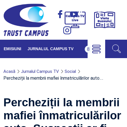
Viața
Campus
Buzăul
TV
Live
EMISIUNI
JURNALUL CAMPUS TV
Acasă
Jurnalul Campus TV
Social
Percheziții la membrii mafiei înmatriculărilor auto.…
Percheziții la membrii
mafiei înmatriculărilor