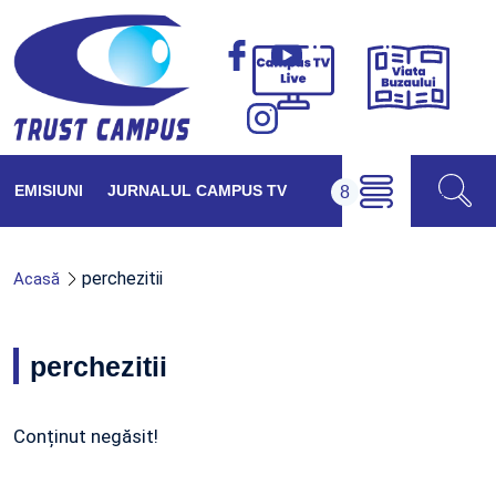
Viața
Campus
Buzăul
TV
Live
EMISIUNI
JURNALUL CAMPUS TV
perchezitii
Acasă
perchezitii
Conținut negăsit!