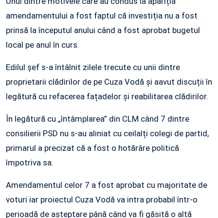
Unul dintre motivele care au condus la apariția
amendamentului a fost faptul că investiția nu a fost
prinsă la începutul anului când a fost aprobat bugetul
local pe anul în curs.
Edilul șef s-a întâlnit zilele trecute cu unii dintre
proprietarii clădirilor de pe Cuza Vodă și aavut discuții în
legătură cu refacerea fațadelor și reabilitarea clădirilor.
În legătură cu „întâmplarea” din CLM când 7 dintre
consilierii PSD nu s-au aliniat cu ceilalți colegi de partid,
primarul a precizat că a fost o hotărâre politică
împotriva sa.
Amendamentul celor 7 a fost aprobat cu majoritate de
voturi iar proiectul Cuza Vodă va intra probabil într-o
perioadă de așteptare până când va fi găsită o altă