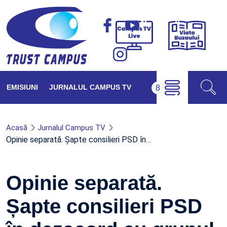
Viața
Campus
Buzăul
TV
Live
EMISIUNI
JURNALUL CAMPUS TV
Acasă
Jurnalul Campus TV
Opinie separată. Șapte consilieri PSD în…
Opinie separată.
Șapte consilieri PSD