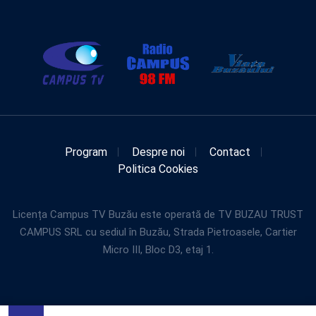
Program
Despre noi
Contact
Politica Cookies
Licența Campus TV Buzău este operată de TV BUZAU TRUST
CAMPUS SRL cu sediul în Buzău, Strada Pietroasele, Cartier
Micro III, Bloc D3, etaj 1.