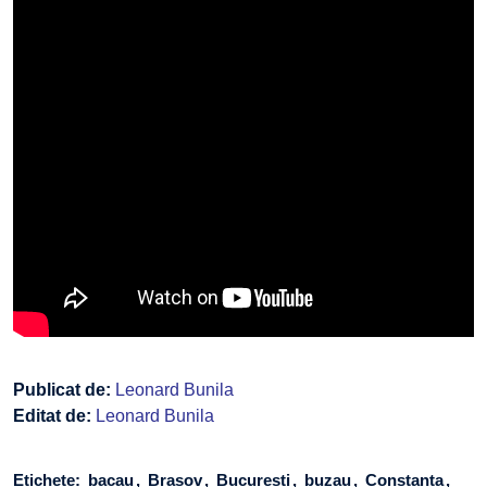
Publicat de:
Leonard Bunila
Editat de:
Leonard Bunila
Etichete:
bacau
Brașov
București
buzau
Constanța