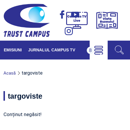
Viața
Campus
Buzăul
TV
Live
EMISIUNI
JURNALUL CAMPUS TV
targoviste
Acasă
targoviste
Conținut negăsit!