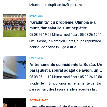
izbucnit ieri după-amiază, pe raza…
EVENIMENT
“Grădinița” cu probleme. Olimpia n-a
murit, dar salariile sunt neplătite
05.08.26 19:05
Ultima modificare 05.08.26 19:11
Entuziasm, la Râmnicu-Sărat, după reprimirea
echipei de fotba în Liga a III-a.…
EVENIMENT
Antrenamente cu incidente la Buzău. Un
parașutist a zburat agățat de avion, un
…
05.08.26 11:12
Ultima modificare 05.08.26 19:50
Incidente în timpul unor antrenamente pentru
parașutism, desfășurate zilele acestea la
…
ACTUALITATE
Luminile orașului. Va fi oprit sau nu