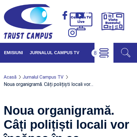
Viața
Campus
Buzăul
TV
Live
EMISIUNI
JURNALUL CAMPUS TV
Acasă
Jurnalul Campus TV
Noua organigramă. Câți polițiști locali vor…
Noua organigramă.
Câți polițiști locali vor