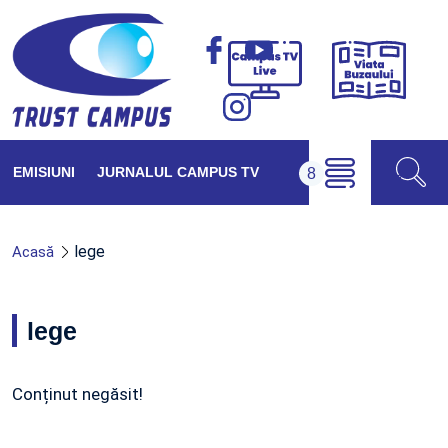
Viața
Campus
Buzăul
TV
Live
EMISIUNI
JURNALUL CAMPUS TV
lege
Acasă
lege
Conținut negăsit!