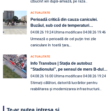
izbucnit ieri după-amiază, pe raza…
ACTUALITATE
Perioadă critică din cauza caniculei.
Buzăul, sub cod de temperaturi
…
04.08.26 19:24
Ultima modificare 04.08.26 19:46
Urmează o perioadă de cel puțin trei zile
caniculare în toată țara,…
ACTUALITATE
Info Transbus | Stația de autobuz
“Stadionului”, pe sensul de mers B-dul
…
04.08.26 16:00
Ultima modificare 04.08.26 19:24
Stimați călători, datorită lucrărilor pentru
reabilitarea și modernizarea infrastructurii
…
Te-ar putea intresa și