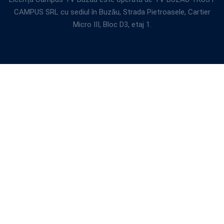
CAMPUS SRL cu sediul în Buzău, Strada Pietroasele, Cartier
Micro III, Bloc D3, etaj 1.