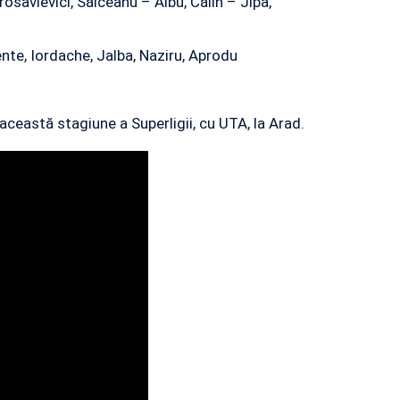
rosavlevici, Sălceanu – Albu, Călin – Jipa,
nte, Iordache, Jalba, Naziru, Aprodu
această stagiune a Superligii, cu UTA, la Arad.