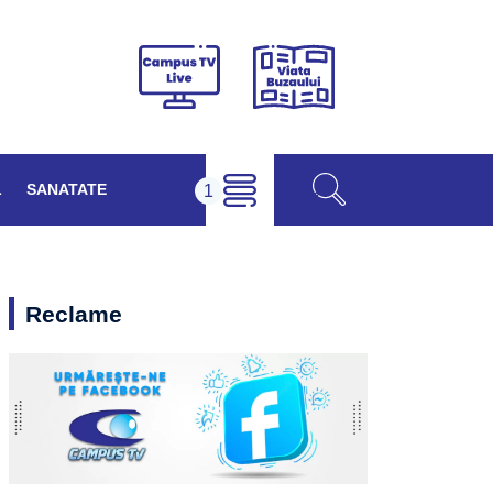
Viața
Campus
Buzăului
TV
Live
L
SANATATE
Reclame