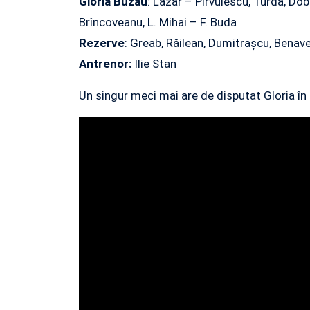
Gloria Buzău
: Lazar – Pîrvulescu, Turda, Dob
Brîncoveanu, L. Mihai – F. Buda
Rezerve
: Greab, Răilean, Dumitrașcu, Benave
Antrenor:
Ilie Stan
Un singur meci mai are de disputat Gloria în 