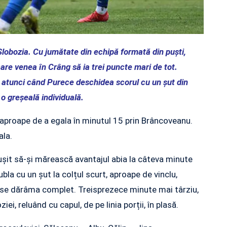
i Slobozia. Cu jumătate din echipă formată din puști,
 care venea în Crâng să ia trei puncte mari de tot.
, atunci când Purece deschidea scorul cu un șut din
 o greșeală individuală.
ind aproape de a egala în minutul 15 prin Brâncoveanu.
ala.
ușit să-și mărească avantajul abia la câteva minute
bla cu un șut la colțul scurt, aproape de vinclu,
i se dărâma complet. Treisprezece minute mai târziu,
ei, reluând cu capul, de pe linia porții, în plasă.