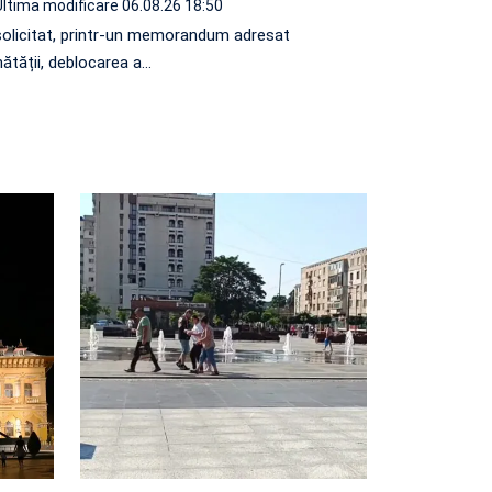
Ultima modificare 06.08.26 18:50
solicitat, printr-un memorandum adresat
nătății, deblocarea a…