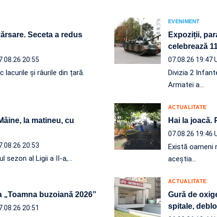
EVENIMENT
vărsare. Seceta a redus
Expoziții, par
celebrează 110
7.08.26 20:55
07.08.26 19:47
acurile și râurile din țară.
Divizia 2 Infan
Armatei a…
ACTUALITATE
 Mâine, la matineu, cu
Hai la joacă.
07.08.26 19:46
7.08.26 20:53
Există oameni r
l sezon al Ligii a II-a,…
aceștia…
ACTUALITATE
a „Toamna buzoiană 2026”
Gură de oxige
spitale, debl
7.08.26 20:51