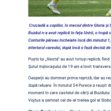
Cruciadă a copiilor, în meciul dintre Gloria ș
Buzăul n-a avut replică în fața Unirii, o trupă
Conturile păreau încheiate încă din minutul 1
interiorul careului, după încă o fază decisă de
Puștii lui „Iliesta” au avut totuși replică, fi
Șutul mijlocașului de 19 ani a lovit transvers
Oaspeții au dominat prima repriză, dar au re
după reluare. În minutul 54 Purece a reușit du
moment în care castelul de cărți al Buzăulu
Vojtus a semnat cel de-al treilea gol al Slobozi