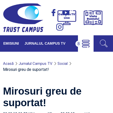
Viața
Campus
Buzăul
TV
Live
EMISIUNI
JURNALUL CAMPUS TV
Acasă
Jurnalul Campus TV
Social
Mirosuri greu de suportat!
Mirosuri greu de
suportat!