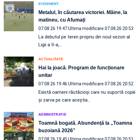
EVENIMENT
Metalul, în căutarea victoriei. Mâine, la
matineu, cu Afumați
07.08.26 19:47
Ultima modificare 07.08.26 20:53
La debutul pe teren propriu din noul sezon al
Ligii a II-a,…
ACTUALITATE
Hai la joacă. Program de funcționare
unitar
07.08.26 19:46
Ultima modificare 07.08.26 20:52
Există oameni răutăcioși care nu suportă copiii
și zarva pe care aceștia…
ADMINISTRATIE
Toamnă bogată. Abundență la „Toamna
buzoiană 2026”
07.08.26 19:45
Ultima modificare 07.08.26 20:51