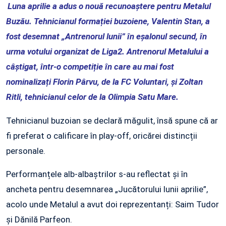
Luna aprilie a adus o nouă recunoaștere pentru Metalul
Buzău. Tehnicianul formației buzoiene, Valentin Stan, a
fost desemnat „Antrenorul lunii” în eșalonul secund, în
urma votului organizat de Liga2. Antrenorul Metalului a
câștigat, într-o competiție în care au mai fost
nominalizați Florin Pârvu, de la FC Voluntari, și Zoltan
Ritli, tehnicianul celor de la Olimpia Satu Mare.
Tehnicianul buzoian se declară măgulit, însă spune că ar
fi preferat o calificare în play-off, oricărei distincții
personale.
Performanțele alb-albaștrilor s-au reflectat și în
ancheta pentru desemnarea „Jucătorului lunii aprilie”,
acolo unde Metalul a avut doi reprezentanți: Saim Tudor
și Dănilă Parfeon.