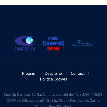
Program
Despre noi
Contact
Politica Cookies
Licența Campus TV Buzău este operată de TV BUZAU TRUST
CAMPUS SRL cu sediul în Buzău, Strada Pietroasele, Cartier
Micro III, Bloc D3, etaj 1.