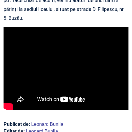
pot face chiar de acum, venind alături de unul dintre
părinți la sediul liceului, situat pe strada D. Filipescu, nr.
5, Buzău.
Publicat de:
Leonard Bunila
Editat de:
Leonard Bunila