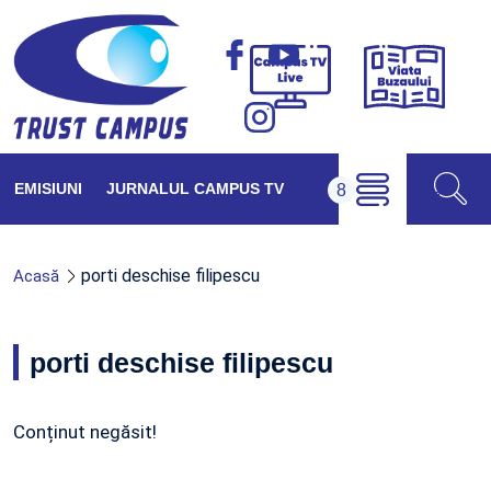
Viața
Campus
Buzăul
TV
Live
EMISIUNI
JURNALUL CAMPUS TV
porti deschise filipescu
Acasă
porti deschise filipescu
Conținut negăsit!