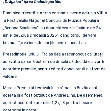
„Drăgaica” își va închide porțile.
Duminica trecută s-a tras cortina și peste ediția a VIII-a
a Festivalului Național Concurs de Muzică Populară
„Benone Sinulescu”, cu doar câteva zile înainte de 24
iunie, de „Ziua Drăgăicii 2026”, când târgul de vară
buzoian își va închide porțile pentru acest an.
Președintele juriului, Traian Ilea a recunoscut că jurații
au avut o sarcină extrem de dificilă să decidă cui vor fi
acordate premiile, pentru că toți concurenții au fost de
valoare.
Marele Premiu al festivalului a rămas la Buzău anul
acesta și a fost obținut de Andrei Dinu. De asemenea,
au fost acordate premiile 1,2 și 3 pentru fiecare
categorie în parte.