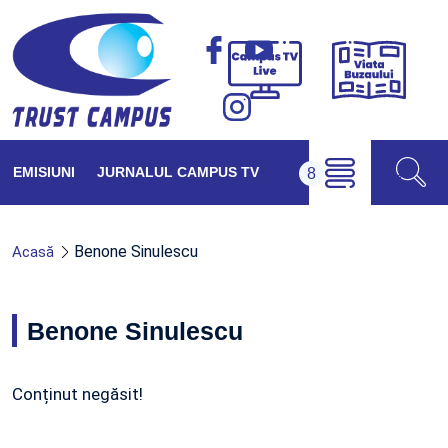
Viața
Campus
Buzăul
TV
Live
EMISIUNI
JURNALUL CAMPUS TV
Benone Sinulescu
Acasă
Benone Sinulescu
Conținut negăsit!