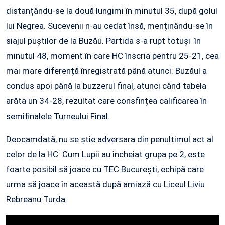
distanțându-se la două lungimi în minutul 35, după golul
lui Negrea. Sucevenii n-au cedat însă, menținându-se în
siajul puștilor de la Buzău. Partida s-a rupt totuși în
minutul 48, moment în care HC înscria pentru 25-21, cea
mai mare diferență înregistrată până atunci. Buzăul a
condus apoi până la buzzerul final, atunci când tabela
arăta un 34-28, rezultat care consfințea calificarea în
semifinalele Turneului Final.
Deocamdată, nu se știe adversara din penultimul act al
celor de la HC. Cum Lupii au încheiat grupa pe 2, este
foarte posibil să joace cu TEC București, echipă care
urma să joace în această după amiază cu Liceul Liviu
Rebreanu Turda.