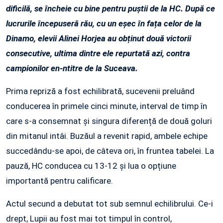
dificilă, se încheie cu bine pentru puștii de la HC. După ce
lucrurile începuseră rău, cu un eșec în fața celor de la
Dinamo, elevii Alinei Horjea au obținut două victorii
consecutive, ultima dintre ele repurtată azi, contra
campionilor en-ntitre de la Suceava.
Prima repriză a fost echilibrată, sucevenii preluând
conducerea în primele cinci minute, interval de timp în
care s-a consemnat și singura diferență de două goluri
din mitanul intâi. Buzăul a revenit rapid, ambele echipe
succedându-se apoi, de câteva ori, în fruntea tabelei. La
pauză, HC conducea cu 13-12 și lua o opțiune
importantă pentru calificare.
Actul secund a debutat tot sub semnul echilibrului. Ce-i
drept, Lupii au fost mai tot timpul în control,