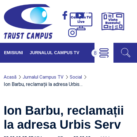
Viața
Campus
Buzăul
TV
Live
EMISIUNI
JURNALUL CAMPUS TV
Acasă
Jurnalul Campus TV
Social
Ion Barbu, reclamații la adresa Urbis…
Ion Barbu, reclamații
la adresa Urbis Serv