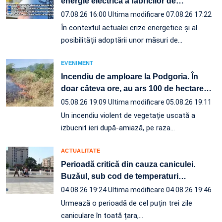
energie electrică a fabricilor de
…
07.08.26 16:00
Ultima modificare 07.08.26 17:22
În contextul actualei crize energetice și al
posibilității adoptării unor măsuri de…
EVENIMENT
Incendiu de amploare la Podgoria. În
doar câteva ore, au ars 100 de hectare
…
05.08.26 19:09
Ultima modificare 05.08.26 19:11
Un incendiu violent de vegetație uscată a
izbucnit ieri după-amiază, pe raza…
ACTUALITATE
Perioadă critică din cauza caniculei.
Buzăul, sub cod de temperaturi
…
04.08.26 19:24
Ultima modificare 04.08.26 19:46
Urmează o perioadă de cel puțin trei zile
caniculare în toată țara,…