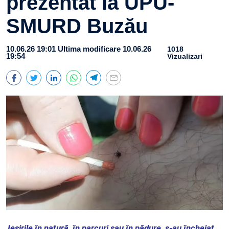
prezentat la UPU-
SMURD Buzău
10.06.26 19:01
Ultima modificare 10.06.26
1018
19:54
Vizualizari
Ieșirile în natură, în parcuri sau în pădure, s‑au încheiat