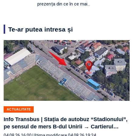
prezența din ce în ce mai…
Te-ar putea intresa și
ACTUALITATE
Info Transbus | Stația de autobuz “Stadionului”,
pe sensul de mers B-dul Unirii → Cartierul
…
04.08.26 16:00
Ultima modificare 04.08.26 19:24