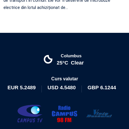
de transport în comun. Ele vor fi deservite de microbuze
electrice din lotul achiziționat de…
Columbus
25°C
Clear
Curs valutar
EUR
5.2489
USD
4.5480
GBP
6.1244