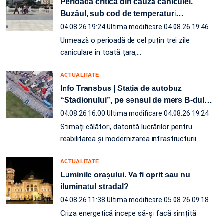
Perioadă critică din cauza caniculei.
Buzăul, sub cod de temperaturi
…
04.08.26 19:24
Ultima modificare 04.08.26 19:46
Urmează o perioadă de cel puțin trei zile
caniculare în toată țara,…
ACTUALITATE
Info Transbus | Stația de autobuz
“Stadionului”, pe sensul de mers B-dul
…
04.08.26 16:00
Ultima modificare 04.08.26 19:24
Stimați călători, datorită lucrărilor pentru
reabilitarea și modernizarea infrastructurii
…
ACTUALITATE
Luminile orașului. Va fi oprit sau nu
iluminatul stradal?
04.08.26 11:38
Ultima modificare 05.08.26 09:18
Criza energetică începe să-și facă simțită