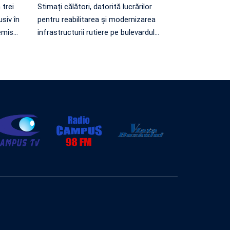
 trei
Stimați călători, datorită lucrărilor
usiv în
pentru reabilitarea și modernizarea
emis
…
infrastructurii rutiere pe bulevardul
…