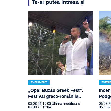
Te-ar putea intresa și
EVENIMENT
EVENI
„Opa! Buzău Greek Fest”.
Incen
Festival greco-român la
…
Podgo
03.08.26 19:08
Ultima modificare
05.08.2
03.08.26 19:04
05.08.2