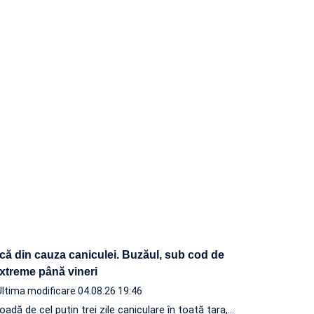
ică din cauza caniculei. Buzăul, sub cod de
xtreme până vineri
Ultima modificare 04.08.26 19:46
adă de cel puțin trei zile caniculare în toată țara,…