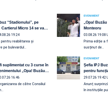
EVENIMENT
obuz “Stadionului”, pe
„Opa! Buzău 
 Cartierul Micro 14 se va
…
Monteoru
4.08.26 19:24
03.08.26 19:08
r pentru reabilitarea și
Prima ediție a 
re pe bulevardul…
susținut de…
EVENIMENT
fi suplimentat cu 3 curse în
Șefia IPJ Bu
evenimentului „Opa! Buzău
…
pentru funcți
0.07.26 16:46
29.07.26 19:42
organizarea de către Consiliul
Anunț surprinză
n…
în instituțiile p