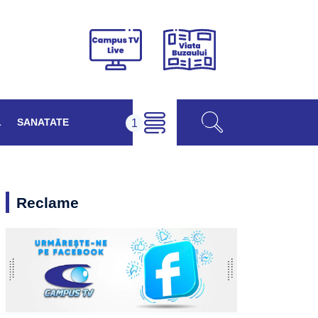
Viața
Campus
Buzăului
TV
Live
L
SANATATE
Reclame