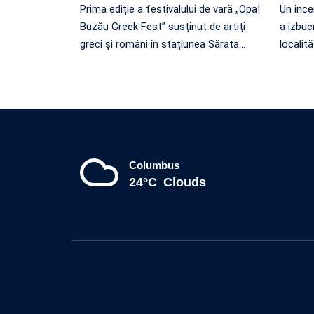
Prima ediție a festivalului de vară „Opa!
Un ince
Buzău Greek Fest” susținut de artiți
a izbuc
greci și români în stațiunea Sărata
…
localit
Columbus
24°C
Clouds