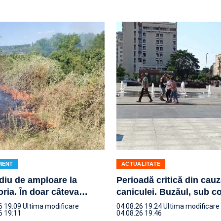
MENT
ACTUALITATE
diu de amploare la
Perioadă critică din cau
ria. În doar câteva
…
caniculei. Buzăul, sub c
6 19:09
Ultima modificare
04.08.26 19:24
Ultima modificare
6 19:11
04.08.26 19:46