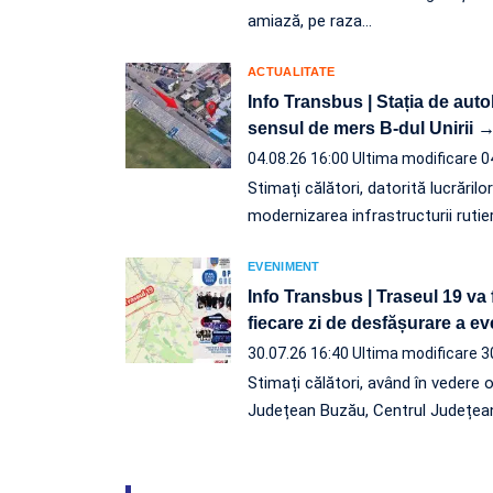
amiază, pe raza…
ACTUALITATE
Info Transbus | Stația de aut
sensul de mers B-dul Unirii →
04.08.26 16:00
Ultima modificare 0
Stimați călători, datorită lucrărilo
modernizarea infrastructurii rutie
EVENIMENT
Info Transbus | Traseul 19 va 
fiecare zi de desfășurare a 
30.07.26 16:40
Ultima modificare 3
Stimați călători, având în vedere 
Județean Buzău, Centrul Județea