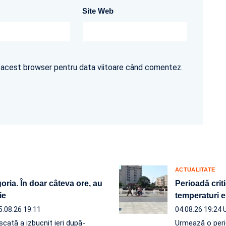
Site Web
în acest browser pentru data viitoare când comentez.
ACTUALITATE
ria. În doar câteva ore, au
Perioadă crit
ie
temperaturi e
5.08.26 19:11
04.08.26 19:24
scată a izbucnit ieri după-
Urmează o perio