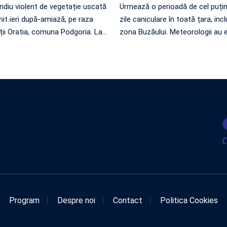
ndiu violent de vegetație uscată
Urmează o perioadă de cel puțin
nit ieri după-amiază, pe raza
zile caniculare în toată țara, incl
ății Oratia, comuna Podgoria. La
…
zona Buzăului. Meteorologii au 
Program
Despre noi
Contact
Politica Cookies