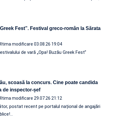
Greek Fest”. Festival greco-român la Sărata
Ultima modificare 03.08.26 19:04
festivalului de vară „Opa! Buzău Greek Fest”
zău, scoasă la concurs. Cine poate candida
a de inspector-șef
Ultima modificare 29.07.26 21:12
tor, postat recent pe portalul național de angajări
ublice!…