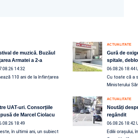
ACTUALITATE
estival de muzică. Buzăul
Gură de oxige
nțarea Armatei a 2-a
spitale, debl
7.08.26 14:32
06.08.26 18:44
ează 110 ani de la înființarea
Cu toate că a 
Ministerului Să
ACTUALITATE
re UAT-uri. Consorțiile
Noutăți despre
ropusă de Marcel Ciolacu
regândit
6.08.26 18:49
06.08.26 18:42
ste, în ultimii ani, un subiect
Edilii orașului