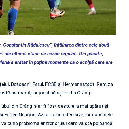
r. Constantin Rădulescu”, întâlnirea dintre cele două
uri ale ultimei etape de sezon regular. Din păcate,
Gloria a arătat în puține momente ca o echipă care are
Oțelul, Botoșani, Farul, FCSB și Hermannstadt. Remiza
astă perioadă, iar jocul băieților din Crâng.
bul din Crâng n-ar fi fost destule, a mai apărut și
 și Eugen Neagoe. Azi ar fi ziua decisive, iar dacă cele
se va pune problema antrenorului care va sta pe bancă