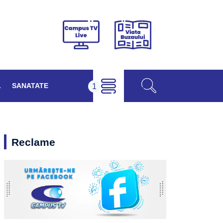
Viața
Campus
Buzăului
TV
Live
L
SANATATE
Reclame