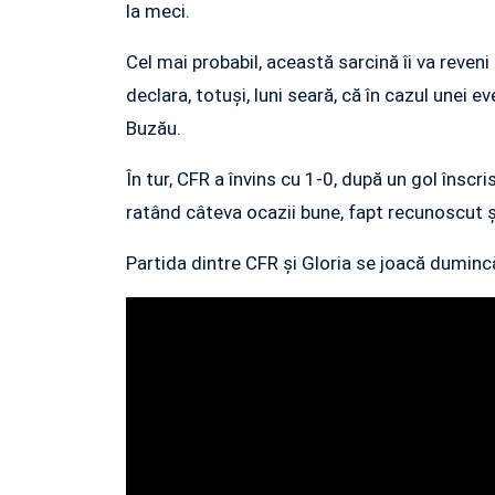
la meci.
Cel mai probabil, această sarcină îi va reve
declara, totuși, luni seară, că în cazul unei 
Buzău.
În tur, CFR a învins cu 1-0, după un gol înscri
ratând câteva ocazii bune, fapt recunoscut ș
Partida dintre CFR și Gloria se joacă dumincă