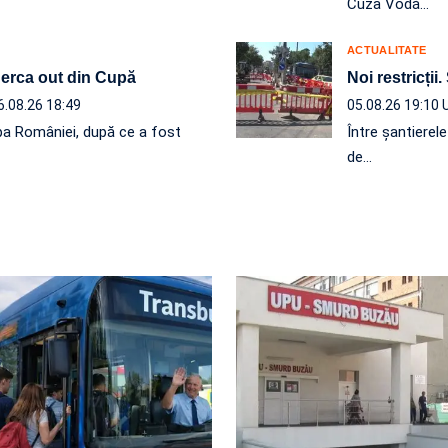
Cuza Vodă…
ACTUALITATE
 Berca out din Cupă
Noi restricții.
6.08.26 18:49
05.08.26 19:10
a României, după ce a fost
Între șantierel
de…