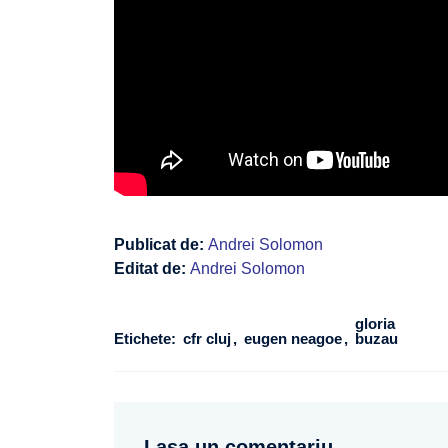
Publicat de:
Andrei Solomon
Editat de:
Andrei Solomon
gloria
Etichete:
cfr cluj
eugen neagoe
buzau
Lasa un comentariu