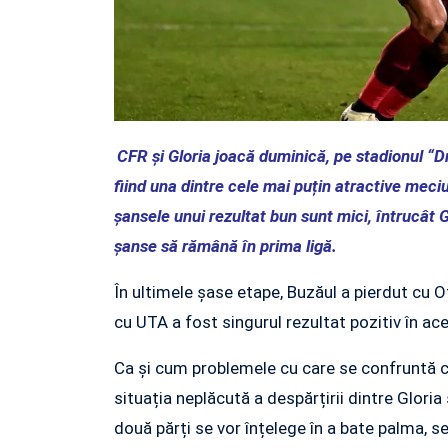
CFR și Gloria joacă duminică, pe stadionul “D
fiind una dintre cele mai puțin atractive meci
șansele unui rezultat bun sunt mici, întrucât 
șanse să rămână în prima ligă.
În ultimele șase etape, Buzăul a pierdut cu 
cu UTA a fost singurul rezultat pozitiv în ace
Ca și cum problemele cu care se confruntă clu
situația neplăcută a despărțirii dintre Gloria
două părți se vor înțelege în a bate palma, 