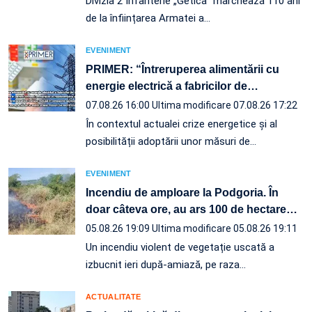
Divizia 2 Infanterie „Getica” marchează 110 ani
de la înființarea Armatei a…
EVENIMENT
PRIMER: “Întreruperea alimentării cu
energie electrică a fabricilor de
…
07.08.26 16:00
Ultima modificare 07.08.26 17:22
În contextul actualei crize energetice și al
posibilității adoptării unor măsuri de…
EVENIMENT
Incendiu de amploare la Podgoria. În
doar câteva ore, au ars 100 de hectare
…
05.08.26 19:09
Ultima modificare 05.08.26 19:11
Un incendiu violent de vegetație uscată a
izbucnit ieri după-amiază, pe raza…
ACTUALITATE