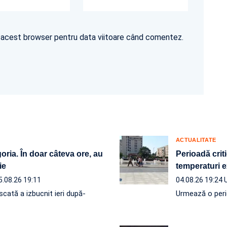
în acest browser pentru data viitoare când comentez.
ACTUALITATE
ria. În doar câteva ore, au
Perioadă crit
ie
temperaturi e
5.08.26 19:11
04.08.26 19:24
scată a izbucnit ieri după-
Urmează o perio