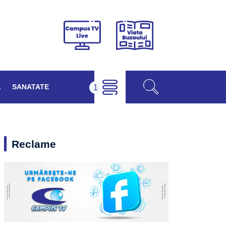
Viața
Campus
Buzăului
TV
Live
L
SANATATE
Reclame