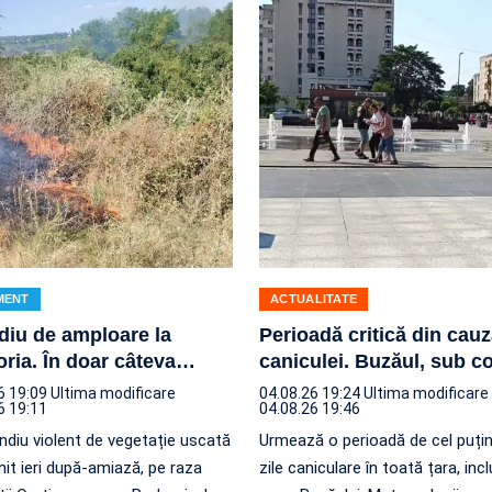
MENT
ACTUALITATE
diu de amploare la
Perioadă critică din cau
ria. În doar câteva
…
caniculei. Buzăul, sub c
6 19:09
Ultima modificare
04.08.26 19:24
Ultima modificare
6 19:11
04.08.26 19:46
ndiu violent de vegetație uscată
Urmează o perioadă de cel puțin
nit ieri după-amiază, pe raza
zile caniculare în toată țara, incl