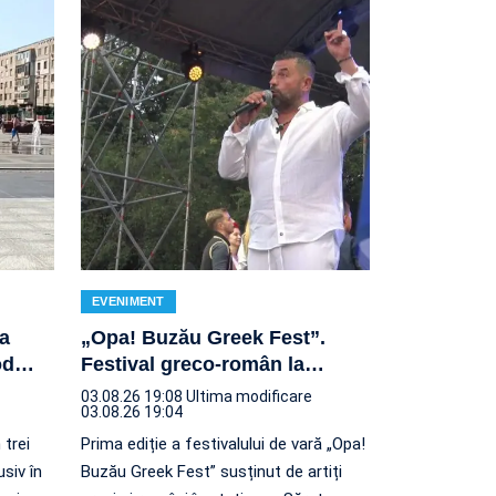
EVENIMENT
za
„Opa! Buzău Greek Fest”.
od
…
Festival greco-român la
…
03.08.26 19:08
Ultima modificare
03.08.26 19:04
 trei
Prima ediție a festivalului de vară „Opa!
usiv în
Buzău Greek Fest” susținut de artiți