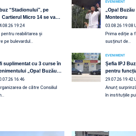
EVENIMENT
obuz “Stadionului”, pe
„Opa! Buzău 
 Cartierul Micro 14 se va
…
Monteoru
4.08.26 19:24
03.08.26 19:08
r pentru reabilitarea și
Prima ediție a 
re pe bulevardul…
susținut de…
EVENIMENT
fi suplimentat cu 3 curse în
Șefia IPJ Bu
evenimentului „Opa! Buzău
…
pentru funcți
0.07.26 16:46
29.07.26 19:42
organizarea de către Consiliul
Anunț surprinză
n…
în instituțiile p