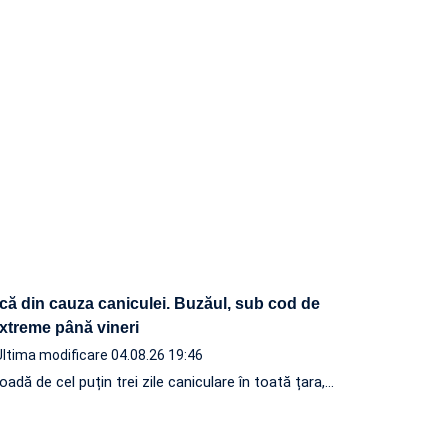
ică din cauza caniculei. Buzăul, sub cod de
xtreme până vineri
Ultima modificare 04.08.26 19:46
adă de cel puțin trei zile caniculare în toată țara,…