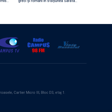
emis
…
greci și români în stațiunea Sărata
…
e, Cartier Micro III, Bloc D3, etaj 1.