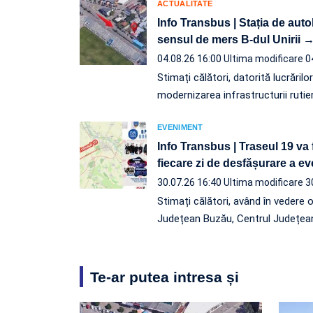
ACTUALITATE
Info Transbus | Stația de aut
sensul de mers B-dul Unirii →
04.08.26 16:00
Ultima modificare 0
Stimați călători, datorită lucrărilo
modernizarea infrastructurii rutie
EVENIMENT
Info Transbus | Traseul 19 va 
fiecare zi de desfășurare a 
30.07.26 16:40
Ultima modificare 3
Stimați călători, având în vedere 
Județean Buzău, Centrul Județea
Te-ar putea intresa și