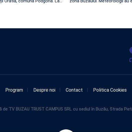
ății Oratia, comuna Podgoria. La
…
zona Buzăului. Meteorologii au 
Program
Despre noi
Contact
Politica Cookies
de TV BUZAU TRUST CAMPUS SRL cu sediul în Buzău, Strada Pietroasel