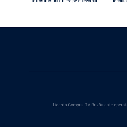
infrastructurii rutiere pe bulevardul
…
localit
Licența Campus TV Buzău este operată 