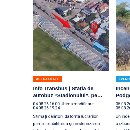
ACTUALITATE
EVENI
Info Transbus | Stația de
Incen
autobuz “Stadionului”, pe
…
Podgo
04.08.26 16:00
Ultima modificare
05.08.2
04.08.26 19:24
05.08.2
Stimați călători, datorită lucrărilor
Un ince
pentru reabilitarea și modernizarea
a izbuc