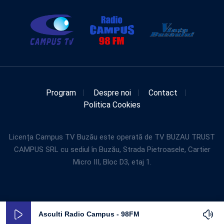
Program
Despre noi
Contact
Politica Cookies
Licența Campus TV Buzău este operată de TV BUZAU TRUST
CAMPUS SRL cu sediul în Buzău, Strada Pietroasele, Cartier
Micro III, Bloc D3, etaj 1.
Asculti Radio Campus - 98FM