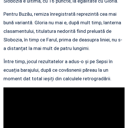
Slobozia e ultima, cu 16 puncte, la egalitate cu Gloria.
Pentru Buzău, remiza înregistrată reprezintă cea mai
bună variantă. Gloria nu mai e, după mult timp, lanterna
clasamentului, titulatura nedorită fiind preluată de
Slobozia, în timp ce Farul, prima de deasupra liniei, nu s-
a distanțat la mai mult de patru lungimi.
Între timp, jocul rezultatelor a adus-o și pe Sepsi în
ecuația barajului, după ce covăsnenii păreau la un
moment dat total ieșiți din calculele retrogradării.