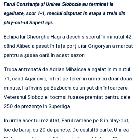
Farul Constanța și Unirea Slobozia au terminat la
egalitate, scor 1-1, meciul disputat în etapa a treia din
play-out-ul SuperLigii.
Echipa lui Gheorghe Hagi a deschis scorul în minutul 42,
când Alibec a pasat în fața porții, iar Grigoryan a marcat
pentru a șasea oară în acest sezon
Trupa antrenată de Adrian Mihalcea a egalat în minutul
71, când Aganovic, intrat pe teren în urmă cu doar două
minute, l-a învins pe Buzbuchi cu un șut din întoarcere.
Veteranul Sloboziei tocmai fusese premiat pentru cele
250 de prezențe în Superliga
În urma acestui rezultat, Farul rămâne pe 8 în play-out,
loc de baraj, cu 20 de puncte. De cealaltă parte, Unirea