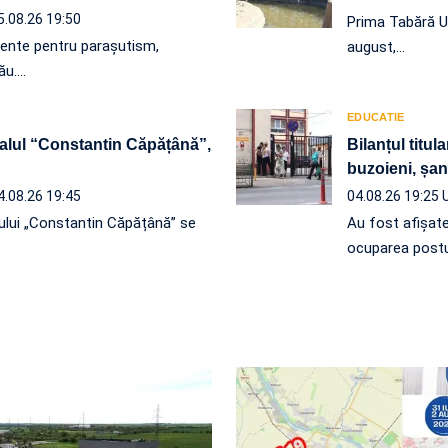
5.08.26 19:50
Prima Tabără U
mente pentru parașutism,
august,…
ău.…
EDUCATIE
alul “Constantin Căpățână”,
Bilanțul titul
buzoieni, șan
4.08.26 19:45
04.08.26 19:25
ului „Constantin Căpățână” se
Au fost afișate
ocuparea postu