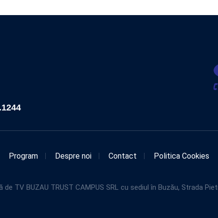
.1244
Program
Despre noi
Contact
Politica Cookies
de TV BUZAU TRUST CAMPUS SRL cu sediul în Buzău, Strada Pietroasel