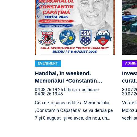
EVENIMENT
ADMIN
Handbal, în weekend.
Inves
Memorialul “Constantin
…
curat
04.08.26 19:26
Ultima modificare
30.07.2
04.08.26 19:45
30.07.2
Cea de-a șasea ediție a Memorialului
Veste b
„Constantin Căpățână” se va derula pe
Molozul
7 și 8 august și va avea, din nou, un
…
vechi s