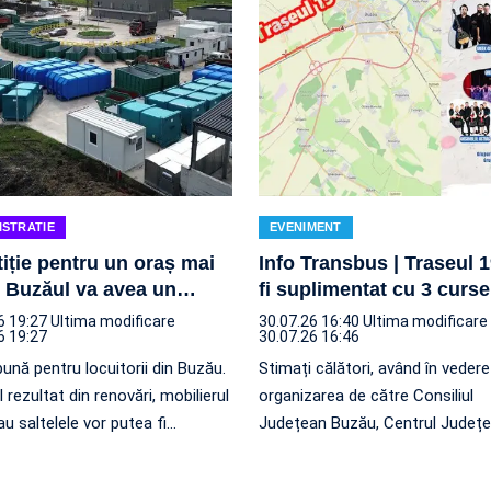
ISTRATIE
EVENIMENT
tiție pentru un oraș mai
Info Transbus | Traseul 
. Buzăul va avea un
…
fi suplimentat cu 3 curse
6 19:27
Ultima modificare
30.07.26 16:40
Ultima modificare
6 19:27
30.07.26 16:46
ună pentru locuitorii din Buzău.
Stimați călători, având în vedere
 rezultat din renovări, mobilierul
organizarea de către Consiliul
au saltelele vor putea fi
…
Județean Buzău, Centrul Județ