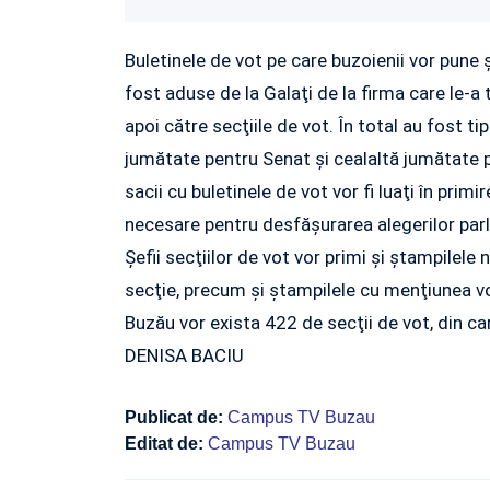
Buletinele de vot pe care buzoienii vor pune
fost aduse de la Galaţi de la firma care le-a tip
apoi către secţiile de vot. În total au fost t
jumătate pentru Senat şi cealaltă jumătate pe
sacii cu buletinele de vot vor fi luaţi în primi
necesare pentru desfăşurarea alegerilor parla
Şefii secţiilor de vot vor primi şi ştampilele
secţie, precum şi ştampilele cu menţiunea vot
Buzău vor exista 422 de secţii de vot, din ca
DENISA BACIU
Publicat de:
Campus TV Buzau
Editat de:
Campus TV Buzau