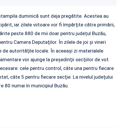
 ştampila duminică sunt deja pregătite. Acestea au
ărit, iar zilele viitoare vor fi împărţite către primării,
ipărite peste 880 de mii doar pentru județul Buzău,
ntru Camera Deputaţilor. În zilele de joi şi vineri
re de autorităţile locale. În aceeaşi zi materialele
mentare vor ajunge la preşedinţii secţiilor de vot.
 necesare: cele pentru control, câte una pentru fiecare
at, câte 5 pentru fiecare secţie. La nivelul judeţului
re 80 numai în municipiul Buzău.