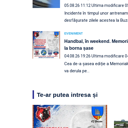
05.08.26 11:12
Ultima modificare 0
Incidente în timpul unor antrena
desfășurate zilele acestea la Buz
EVENIMENT
Handbal, în weekend. Memori
la borna șase
04.08.26 19:26
Ultima modificare 0
Cea de-a șasea ediție a Memorial
va derula pe…
Te-ar putea intresa și