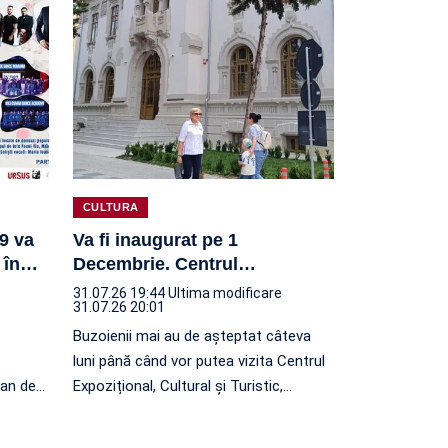
CULTURA
19 va
Va fi inaugurat pe 1
 în
…
Decembrie. Centrul
…
31.07.26 19:44
Ultima modificare
31.07.26 20:01
Buzoienii mai au de așteptat câteva
luni până când vor putea vizita Centrul
ean de
…
Expozițional, Cultural și Turistic,
…