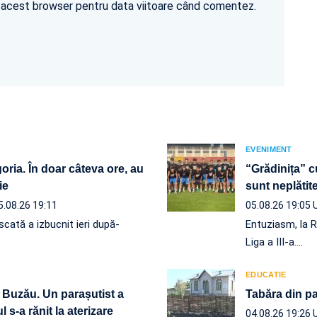
în acest browser pentru data viitoare când comentez.
EVENIMENT
ria. În doar câteva ore, au
“Grădinița” c
ie
sunt neplăt
5.08.26 19:11
05.08.26 19:05
scată a izbucnit ieri după-
Entuziasm, la R
Liga a III-a.…
EDUCATIE
 Buzău. Un parașutist a
Tabăra din pa
 s-a rănit la aterizare
04.08.26 19:26