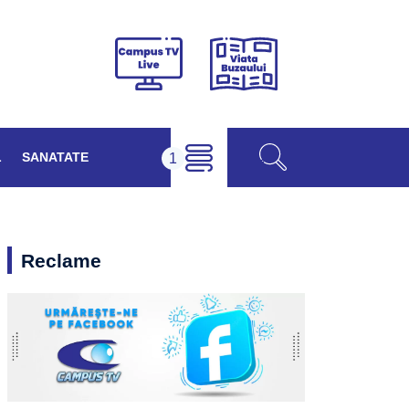
Viața
Campus
Buzăului
TV
Live
L
SANATATE
Reclame