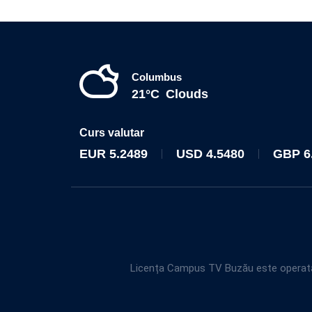
Columbus
21°C
Clouds
Curs valutar
EUR
5.2489
USD
4.5480
GBP
6
Licența Campus TV Buzău este operată 