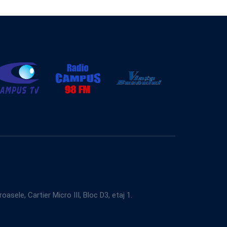
e, Cartier Micro III, Bloc D3, etaj 1.