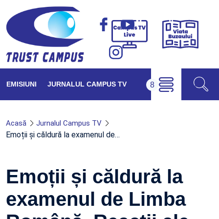
Viața
Campus
Buzăul
TV
Live
EMISIUNI
JURNALUL CAMPUS TV
Acasă
Jurnalul Campus TV
Emoții și căldură la examenul de…
Emoții și căldură la
examenul de Limba