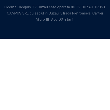
Licența Campus TV Buzău este operată de TV BUZAU TRUST
CAMPUS SRL cu sediul în Buzău, Strada Pietroasele, Cartier
Micro III, Bloc D3, etaj 1.