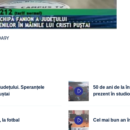
9A9Y
udețului. Speranțele
50 de ani de la î
uștai
prezent în stud
 la fotbal
Cel mai bun an î