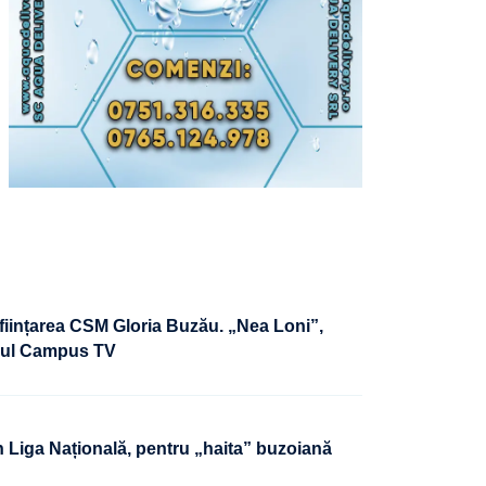
nființarea CSM Gloria Buzău. „Nea Loni”,
ioul Campus TV
n Liga Națională, pentru „haita” buzoiană