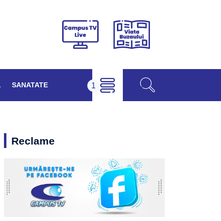
Viața
Campus
Buzăului
TV
Live
L
SANATATE
Reclame