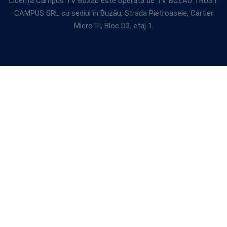
Licența Campus TV Buzău este operată de TV BUZAU TRUST
CAMPUS SRL cu sediul în Buzău, Strada Pietroasele, Cartier
Micro III, Bloc D3, etaj 1.