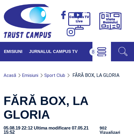
Viața
Campus
Buzăul
TV
Live
EMISIUNI
JURNALUL CAMPUS TV
FĂRĂ BOX, LA GLORIA
Acasă
Emisiuni
Sport Club
FĂRĂ BOX, LA
GLORIA
05.08.19 22:12
Ultima modificare 07.05.21
902
15:52
Vizualizari