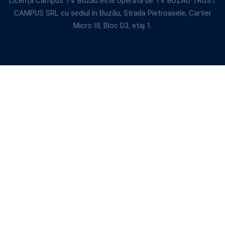
Licența Campus TV Buzău este operată de TV BUZAU TRUST
CAMPUS SRL cu sediul în Buzău, Strada Pietroasele, Cartier
Micro III, Bloc D3, etaj 1.