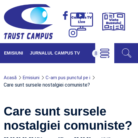
Viața
Campus
Buzăul
TV
Live
EMISIUNI
JURNALUL CAMPUS TV
Acasă
Emisiuni
C-am pus punctul pe i
Care sunt sursele nostalgiei comuniste?
Care sunt sursele
nostalgiei comuniste?