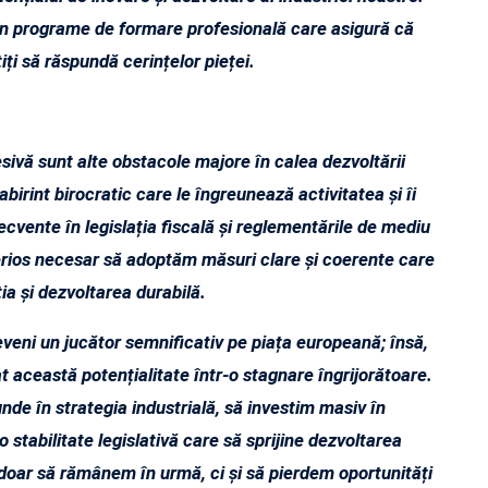
 în programe de formare profesională care asigură că
iți să răspundă cerințelor pieței.
cesivă sunt alte obstacole majore în calea dezvoltării
abirint birocratic care le îngreunează activitatea și îi
cvente în legislația fiscală și reglementările de mediu
erios necesar să adoptăm măsuri clare și coerente care
ția și dezvoltarea durabilă.
eveni un jucător semnificativ pe piața europeană; însă,
t această potențialitate într-o stagnare îngrijorătoare.
e în strategia industrială, să investim masiv în
 stabilitate legislativă care să sprijine dezvoltarea
doar să rămânem în urmă, ci și să pierdem oportunități