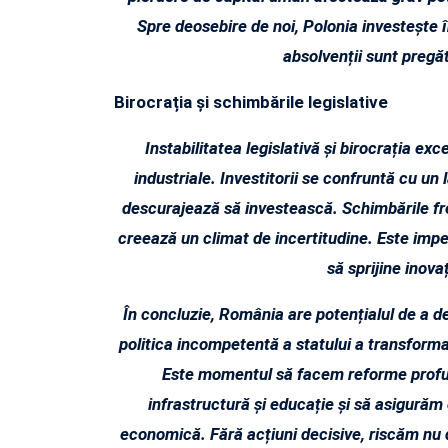
Spre deosebire de noi, Polonia investește
absolvenții sunt pregăt
Birocrația și schimbările legislative
Instabilitatea legislativă și birocrația ex
industriale. Investitorii se confruntă cu un l
descurajează să investească. Schimbările fre
creează un climat de incertitudine. Este imp
să sprijine inova
În concluzie, România are potențialul de a d
politica incompetentă a statului a transforma
Este momentul să facem reforme profund
infrastructură și educație și să asigurăm o
economică. Fără acțiuni decisive, riscăm nu 