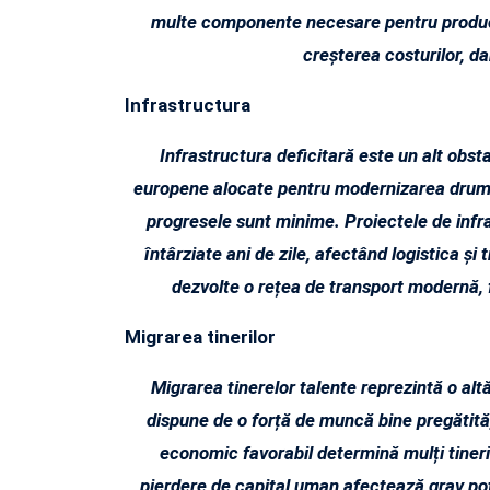
multe componente necesare pentru producț
creșterea costurilor, da
Infrastructura
Infrastructura deficitară este un alt obsta
europene alocate pentru modernizarea drumuril
progresele sunt minime. Proiectele de infra
întârziate ani de zile, afectând logistica și 
dezvolte o rețea de transport modernă, f
Migrarea tinerilor
Migrarea tinerelor talente reprezintă o altă
dispune de o forță de muncă bine pregătită,
economic favorabil determină mulți tineri 
pierdere de capital uman afectează grav pote