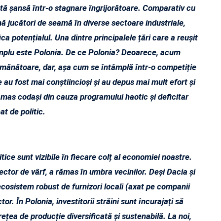
tă șansă într-o stagnare îngrijorătoare. Comparativ cu
ină jucători de seamă în diverse sectoare industriale,
ca potențialul. Una dintre principalele țări care a reușit
xemplu este Polonia. De ce Polonia? Deoarece, acum
semănătoare, dar, așa cum se întâmplă într-o competiție
e au fost mai conștiincioși și au depus mai mult efort și
rămas codași din cauza programului haotic și deficitar
at de politic.
tice sunt vizibile în fiecare colț al economiei noastre.
sector de vârf, a rămas în umbra vecinilor. Deși Dacia și
 ecosistem robust de furnizori locali (axat pe companii
r. În Polonia, investitorii străini sunt încurajați să
țea de producție diversificată și sustenabilă. La noi,