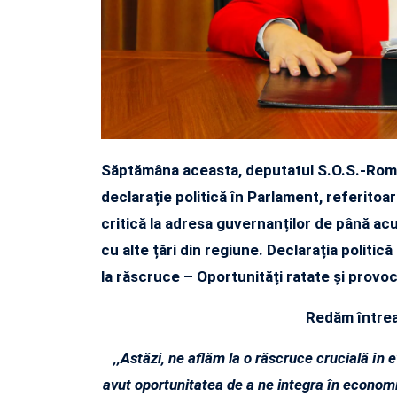
Săptămâna aceasta, deputatul S.O.S.-Româ
declarație politică în Parlament, referitoar
critică la adresa guvernanților de până a
cu alte țări din regiune. Declarația politic
la răscruce – Oportunități ratate și provoc
Redăm întreag
,,Astăzi, ne aflăm la o răscruce crucială în 
avut oportunitatea de a ne integra în economia