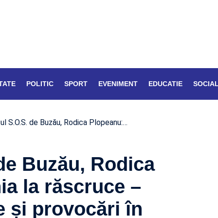
TATE
POLITIC
SPORT
EVENIMENT
EDUCATIE
SOCIA
ul S.O.S. de Buzău, Rodica Plopeanu:…
 de Buzău, Rodica
a la răscruce –
e și provocări în