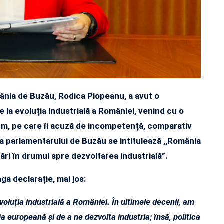
nia de Buzău, Rodica Plopeanu, a avut o
e la evoluția industrială a României, venind cu o
cum, pe care îi acuză de incompetență, comparativ
ă a parlamentarului de Buzău se intitulează ,,România
ări în drumul spre dezvoltarea industrială”.
a declarație, mai jos:
evoluția industrială a României. În ultimele decenii, am
 europeană și de a ne dezvolta industria; însă, politica