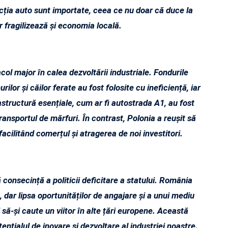
ia auto sunt importate, ceea ce nu doar că duce la
r fragilizează și economia locală.
col major în calea dezvoltării industriale. Fondurile
or și căilor ferate au fost folosite cu ineficiență, iar
structură esențiale, cum ar fi autostrada A1, au fost
transportul de mărfuri. În contrast, Polonia a reușit să
acilitând comerțul și atragerea de noi investitori.
 consecință a politicii deficitare a statului. România
 dar lipsa oportunităților de angajare și a unui mediu
să-și caute un viitor în alte țări europene. Această
nțialul de inovare și dezvoltare al industriei noastre.