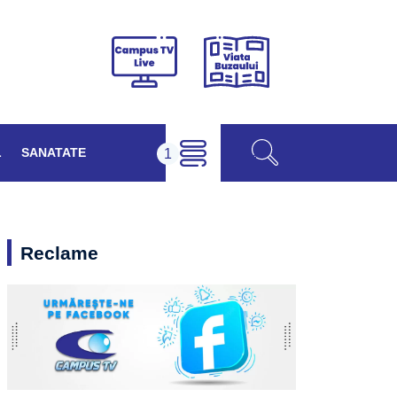
Viața
Campus
Buzăului
TV
Live
L
SANATATE
Reclame