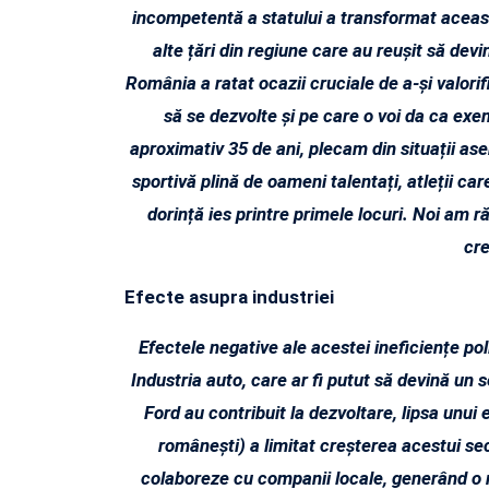
incompetentă a statului a transformat aceas
alte țări din regiune care au reușit să dev
România a ratat ocazii cruciale de a-și valorifi
să se dezvolte și pe care o voi da ca e
aproximativ 35 de ani, plecam din situații a
sportivă plină de oameni talentați, atleții car
dorință ies printre primele locuri. Noi am 
cre
Efecte asupra industriei
Efectele negative ale acestei ineficiențe poli
Industria auto, care ar fi putut să devină un 
Ford au contribuit la dezvoltare, lipsa unui
românești) a limitat creșterea acestui secto
colaboreze cu companii locale, generând o re