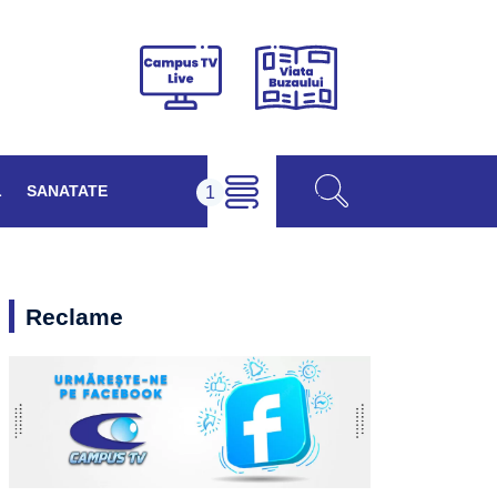
Viața
Campus
Buzăului
TV
Live
L
SANATATE
Reclame