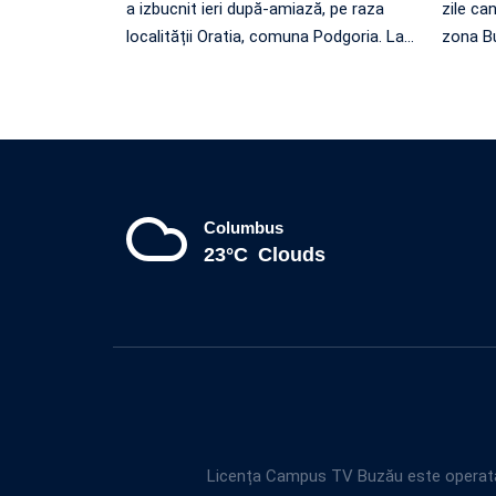
a izbucnit ieri după-amiază, pe raza
zile can
localității Oratia, comuna Podgoria. La
…
zona Bu
Columbus
23°C
Clouds
Licența Campus TV Buzău este operată 