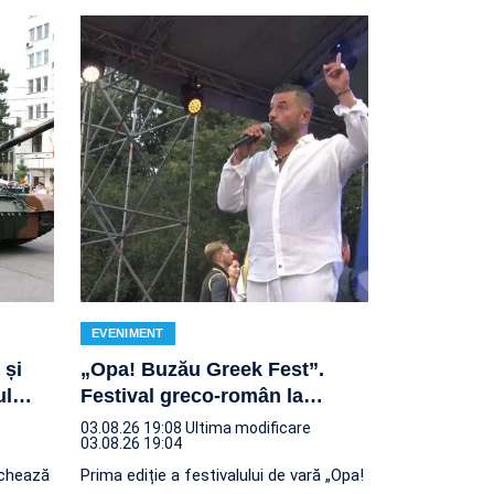
EVENIMENT
 și
„Opa! Buzău Greek Fest”.
ul
…
Festival greco-român la
…
03.08.26 19:08
Ultima modificare
03.08.26 19:04
rchează
Prima ediție a festivalului de vară „Opa!