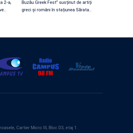
 a 2-a,
Buzău Greek Fest” susținut de artiți
ve
…
greci și români în stațiunea Sărata
…
e, Cartier Micro III, Bloc D3, etaj 1.