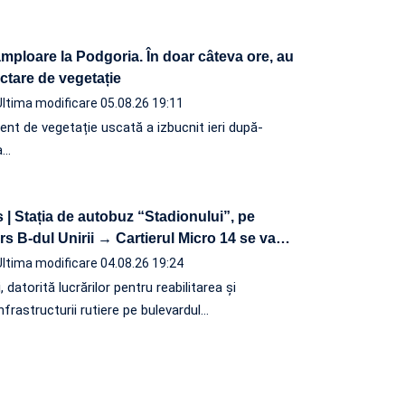
mploare la Podgoria. În doar câteva ore, au
ctare de vegetație
Ultima modificare 05.08.26 19:11
lent de vegetație uscată a izbucnit ieri după-
a…
 | Stația de autobuz “Stadionului”, pe
s B-dul Unirii → Cartierul Micro 14 se va
…
Ultima modificare 04.08.26 19:24
, datorită lucrărilor pentru reabilitarea și
frastructurii rutiere pe bulevardul…