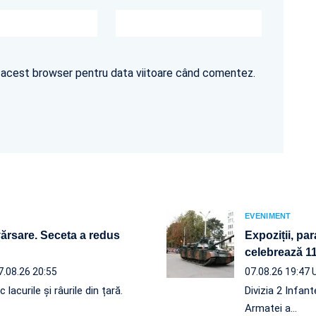
în acest browser pentru data viitoare când comentez.
EVENIMENT
vărsare. Seceta a redus
Expoziții, par
celebrează 110
7.08.26 20:55
07.08.26 19:47
acurile și râurile din țară.
Divizia 2 Infan
Armatei a…