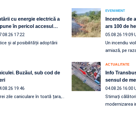
EVENIMENT
ării cu energie electrică a
Incendiu de a
pune în pericol accesul
…
ars 100 de he
7.08.26 17:22
05.08.26 19:09
ce și al posibilității adoptării
Un incendiu vio
amiază, pe raz
ACTUALITATE
niculei. Buzăul, sub cod de
Info Transbus
eri
sensul de mer
4.08.26 19:46
04.08.26 16:00
ei zile caniculare în toată țara,…
Stimați călători
modernizarea in