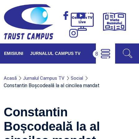
Viața
Campus
Buzăul
TV
Live
EMISIUNI
JURNALUL CAMPUS TV
Acasă
Jurnalul Campus TV
Social
Constantin Boșcodeală la al cincilea mandat
Constantin
Boșcodeală la al