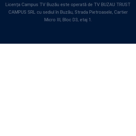
Licența Campus TV Buzău este operată de TV BUZAU TRUST
CAMPUS SRL cu sediul în Buzău, Strada Pietroasele, Cartier
Micro III, Bloc D3, etaj 1.