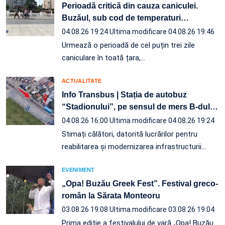
Perioadă critică din cauza caniculei.
Buzăul, sub cod de temperaturi
…
04.08.26 19:24
Ultima modificare 04.08.26 19:46
Urmează o perioadă de cel puțin trei zile
caniculare în toată țara,…
ACTUALITATE
Info Transbus | Stația de autobuz
“Stadionului”, pe sensul de mers B-dul
…
04.08.26 16:00
Ultima modificare 04.08.26 19:24
Stimați călători, datorită lucrărilor pentru
reabilitarea și modernizarea infrastructurii
…
EVENIMENT
„Opa! Buzău Greek Fest”. Festival greco-
român la Sărata Monteoru
03.08.26 19:08
Ultima modificare 03.08.26 19:04
Prima ediție a festivalului de vară „Opa! Buzău