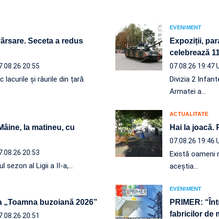
EVENIMENT
vărsare. Seceta a redus
Expoziții, par
celebrează 110
7.08.26 20:55
07.08.26 19:47
acurile și râurile din țară.
Divizia 2 Infan
Armatei a…
ACTUALITATE
 Mâine, la matineu, cu
Hai la joacă.
07.08.26 19:46
7.08.26 20:53
Există oameni r
l sezon al Ligii a II-a,…
aceștia…
EVENIMENT
a „Toamna buzoiană 2026”
PRIMER: “Într
fabricilor de
7.08.26 20:51