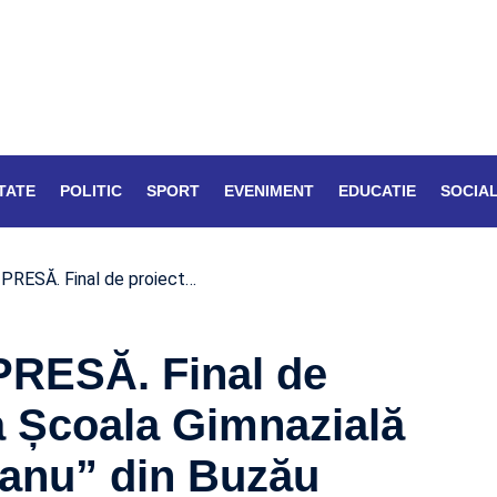
TATE
POLITIC
SPORT
EVENIMENT
EDUCATIE
SOCIA
RESĂ. Final de proiect…
RESĂ. Final de
a Școala Gimnazială
eanu” din Buzău