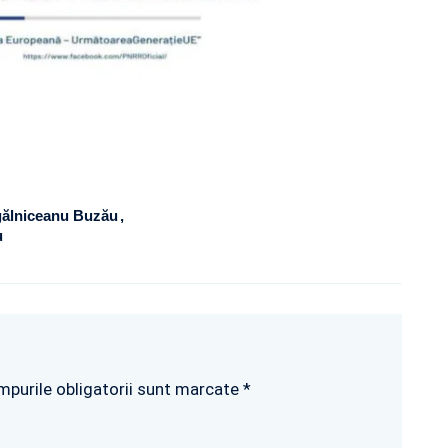
ogălniceanu Buzău
u
mpurile obligatorii sunt marcate *