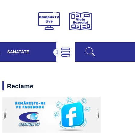
Viața
Campus
Buzăului
TV
Live
L
SANATATE
Reclame