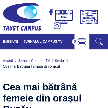
Viața
Campus
Buzăul
TV
Live
EMISIUNI
JURNALUL CAMPUS TV
Acasă
Jurnalul Campus TV
Social
Cea mai bătrână femeie din oraşul…
Cea mai bătrână
femeie din oraşul