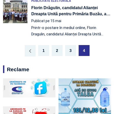
PUBLICITATE ELECTORALĂ
Florin Drăgulin, candidatul Alianței
Dreapta Unită pentru Primăria Buzău, a
…
Publicat pe 15 mai
Printr-o postare în mediul online, Florin
Dragulin, candidatul Alianței Dreapta Unită
…
1
2
3
4
Reclame