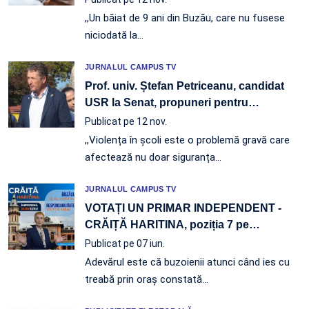
,,Un băiat de 9 ani din Buzău, care nu fusese
niciodată la…
JURNALUL CAMPUS TV
Prof. univ. Ștefan Petriceanu, candidat
USR la Senat, propuneri pentru
…
Publicat pe 12 nov.
,,Violența în școli este o problemă gravă care
afectează nu doar siguranța…
JURNALUL CAMPUS TV
VOTAȚI UN PRIMAR INDEPENDENT -
CRĂIȚĂ HARITINA, poziția 7 pe
…
Publicat pe 07 iun.
Adevărul este că buzoienii atunci când ies cu
treabă prin oraș constată…