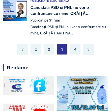
PUBLICITATE ELECTORALĂ
Candidații PSD și PNL nu vor o
confruntare cu mine, CRĂIȚĂ
…
Publicat pe 31 mai
Candidații PSD și PNL nu vor o confruntare cu
mine, CRĂIȚĂ HARITINA,…
1
2
3
4
Reclame