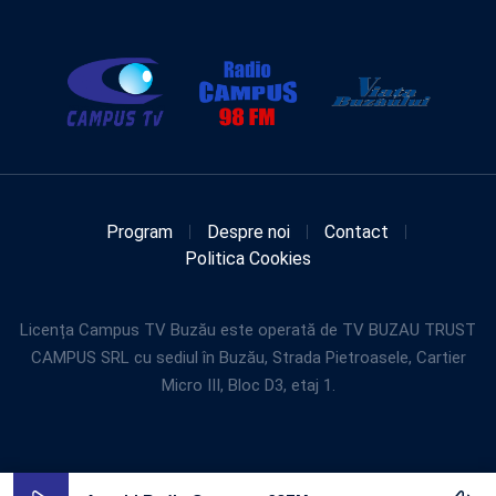
Program
Despre noi
Contact
Politica Cookies
Licența Campus TV Buzău este operată de TV BUZAU TRUST
CAMPUS SRL cu sediul în Buzău, Strada Pietroasele, Cartier
Micro III, Bloc D3, etaj 1.