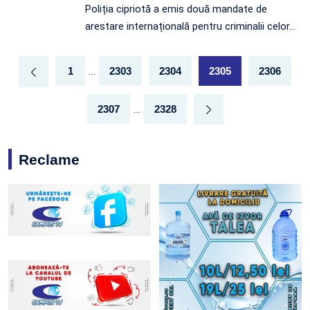
Poliția cipriotă a emis două mandate de
arestare internațională pentru criminalii celor…
…
1
2303
2304
2305
2306
…
2307
2328
Reclame