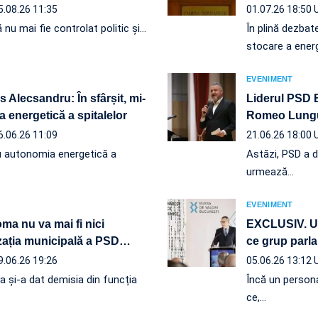
5.08.26 11:35
01.07.26 18:50
nu mai fie controlat politic și…
În plină dezbat
stocare a energ
EVENIMENT
Alecsandru: În sfârșit, mi-
Liderul PSD B
a energetică a spitalelor
Romeo Lungu:
6.06.26 11:09
21.06.26 18:00
 cu autonomia energetică a
Astăzi, PSD a d
urmează…
EVENIMENT
ma nu va mai fi nici
EXCLUSIV. Ult
zația municipală a PSD
…
ce grup parla
9.06.26 19:26
05.06.26 13:12
 și-a dat demisia din funcția
Încă un persona
ce,…