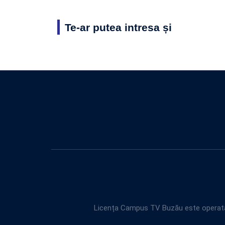
Te-ar putea intresa și
Licența Campus TV Buzău este operată 