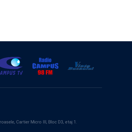
e, Cartier Micro III, Bloc D3, etaj 1.