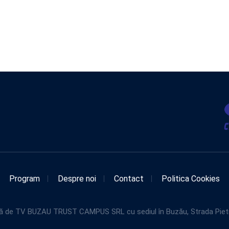
Program
Despre noi
Contact
Politica Cookies
de TV BUZAU TRUST CAMPUS SRL cu sediul în Buzău, Strada Pietroasel