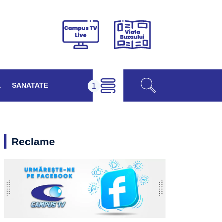
Viața
Campus
Buzăului
TV
Live
L
SANATATE
Reclame