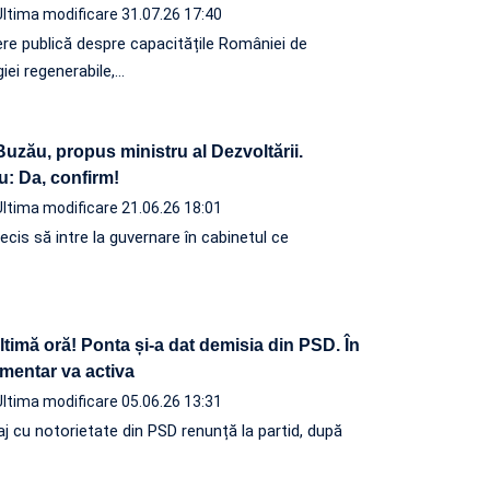
Ultima modificare 31.07.26 17:40
ere publică despre capacitățile României de
iei regenerabile,…
uzău, propus ministru al Dezvoltării.
 Da, confirm!
Ultima modificare 21.06.26 18:01
ecis să intre la guvernare în cabinetul ce
imă oră! Ponta și-a dat demisia din PSD. În
mentar va activa
Ultima modificare 05.06.26 13:31
j cu notorietate din PSD renunță la partid, după