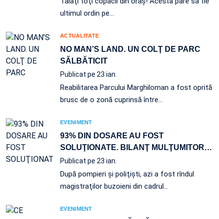
Tăiaţi toţi copacii din oraş! Acesta pare să fie
ultimul ordin pe…
ACTUALITATE
NO MAN’S LAND. UN COLŢ DE PARC
SĂLBĂTICIT
Publicat pe 23 ian.
Reabilitarea Parcului Marghiloman a fost oprită
brusc de o zonă cuprinsă între…
EVENIMENT
93% DIN DOSARE AU FOST
SOLUŢIONATE. BILANŢ MULŢUMITOR
…
Publicat pe 23 ian.
După pompieri şi poliţişti, azi a fost rîndul
magistraţilor buzoieni din cadrul…
EVENIMENT