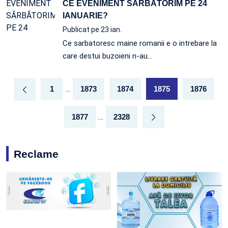
CE EVENIMENT SĂRBĂTORIM PE 24
IANUARIE?
Publicat pe 23 ian.
Ce sarbatoresc maine romanii e o intrebare la
care destui buzoieni n-au…
…
1
1873
1874
1875
1876
…
1877
2328
Reclame