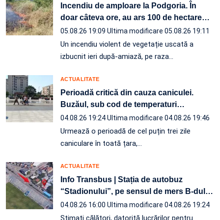
Incendiu de amploare la Podgoria. În
doar câteva ore, au ars 100 de hectare
…
05.08.26 19:09
Ultima modificare 05.08.26 19:11
Un incendiu violent de vegetație uscată a
izbucnit ieri după-amiază, pe raza…
ACTUALITATE
Perioadă critică din cauza caniculei.
Buzăul, sub cod de temperaturi
…
04.08.26 19:24
Ultima modificare 04.08.26 19:46
Urmează o perioadă de cel puțin trei zile
caniculare în toată țara,…
ACTUALITATE
Info Transbus | Stația de autobuz
“Stadionului”, pe sensul de mers B-dul
…
04.08.26 16:00
Ultima modificare 04.08.26 19:24
Stimați călători, datorită lucrărilor pentru