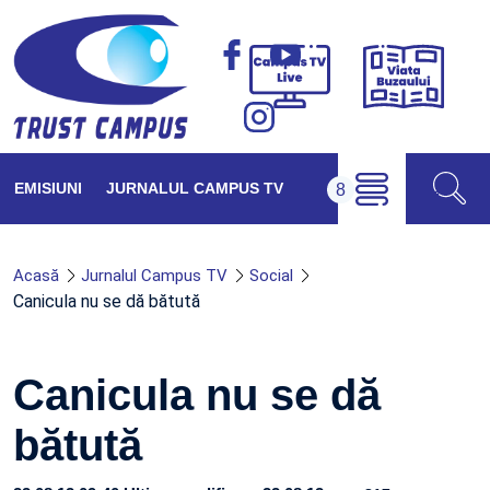
Viața
Campus
Buzăul
TV
Live
EMISIUNI
JURNALUL CAMPUS TV
Acasă
Jurnalul Campus TV
Social
Canicula nu se dă bătută
Canicula nu se dă
bătută