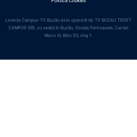
Politica Cookies
Licența Campus TV Buzău este operată de TV BUZAU TRUST
CAMPUS SRL cu sediul în Buzău, Strada Pietroasele, Cartier
Micro III, Bloc D3, etaj 1.