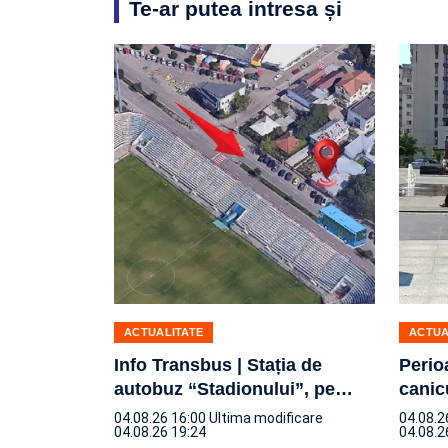
Te-ar putea intresa și
ACTUALITATE
ACTUA
Info Transbus | Stația de
Perio
autobuz “Stadionului”, pe
…
canic
04.08.26 16:00
Ultima modificare
04.08.2
04.08.26 19:24
04.08.2