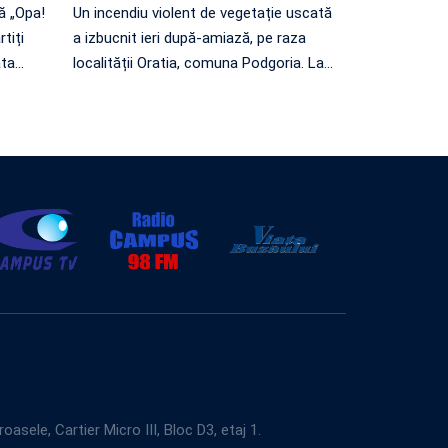
ră „Opa!
Un incendiu violent de vegetație uscată
tiți
a izbucnit ieri după-amiază, pe raza
ata
…
localității Oratia, comuna Podgoria. La
…
e, Cartier Micro III, Bloc D3, etaj 1.