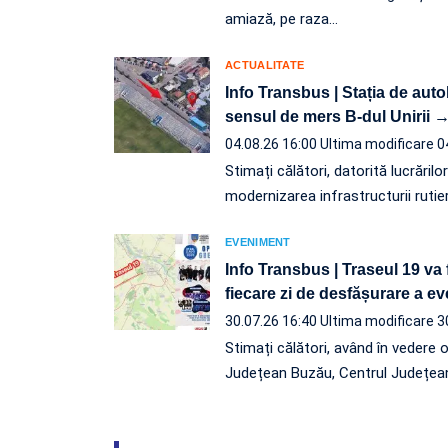
amiază, pe raza…
ACTUALITATE
Info Transbus | Stația de aut
sensul de mers B-dul Unirii →
04.08.26 16:00
Ultima modificare 0
Stimați călători, datorită lucrărilo
modernizarea infrastructurii rutie
EVENIMENT
Info Transbus | Traseul 19 va 
fiecare zi de desfășurare a 
30.07.26 16:40
Ultima modificare 3
Stimați călători, având în vedere 
Județean Buzău, Centrul Județea