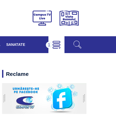
Viața
Campus
Buzăului
TV
Live
L
SANATATE
Reclame