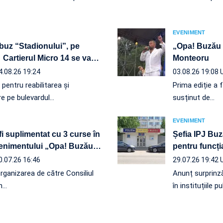
EVENIMENT
obuz “Stadionului”, pe
„Opa! Buzău 
 Cartierul Micro 14 se va
…
Monteoru
4.08.26 19:24
03.08.26 19:08
r pentru reabilitarea și
Prima ediție a 
re pe bulevardul…
susținut de…
EVENIMENT
fi suplimentat cu 3 curse în
Șefia IPJ Bu
evenimentului „Opa! Buzău
…
pentru funcți
0.07.26 16:46
29.07.26 19:42
organizarea de către Consiliul
Anunț surprinză
n…
în instituțiile p