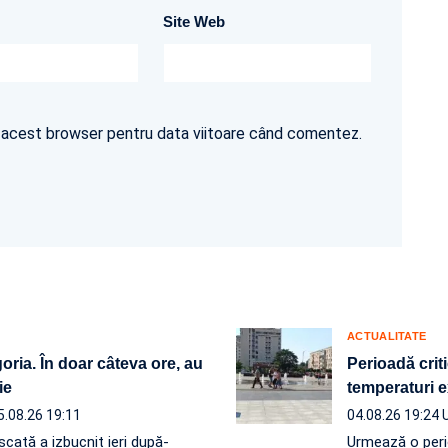
Site Web
în acest browser pentru data viitoare când comentez.
ACTUALITATE
ria. În doar câteva ore, au
Perioadă crit
ie
temperaturi e
5.08.26 19:11
04.08.26 19:24
scată a izbucnit ieri după-
Urmează o perio