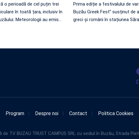
 o perioadă de cel puțin trei
Prima ediție a festivalului de va
iculare în toată țara, inclusiv în
Buzău Greek Fest” susținut de ar
zăului. Meteorologii au emis
…
greci și români în stațiunea Săr
Program
Despre noi
Contact
Politica Cookies
de TV BUZAU TRUST CAMPUS SRL cu sediul în Buzău, Strada Pietroasel