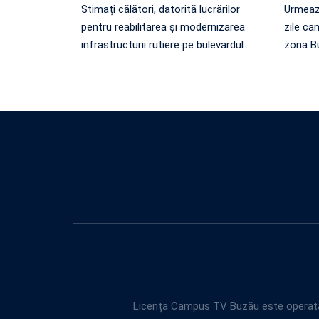
Stimați călători, datorită lucrărilor
Urmează
pentru reabilitarea și modernizarea
zile can
infrastructurii rutiere pe bulevardul
…
zona Bu
Licența Campus TV Buzău este operată 