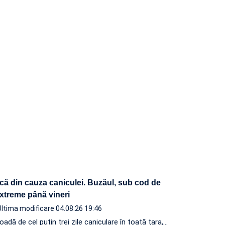
ică din cauza caniculei. Buzăul, sub cod de
xtreme până vineri
Ultima modificare 04.08.26 19:46
adă de cel puțin trei zile caniculare în toată țara,…