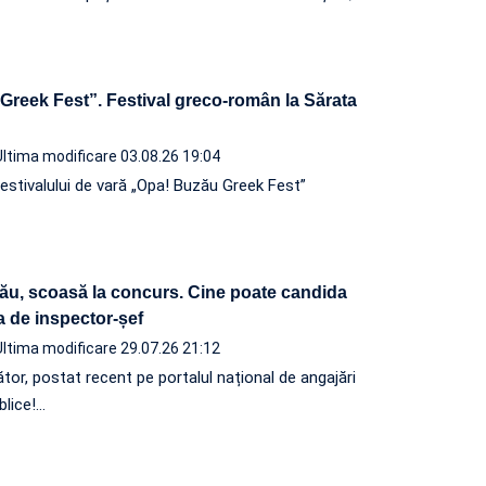
Greek Fest”. Festival greco-român la Sărata
Ultima modificare 03.08.26 19:04
festivalului de vară „Opa! Buzău Greek Fest”
zău, scoasă la concurs. Cine poate candida
a de inspector-șef
Ultima modificare 29.07.26 21:12
tor, postat recent pe portalul național de angajări
ublice!…