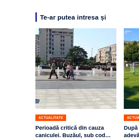
Te-ar putea intresa și
ACTUALITATE
ACTUA
Perioadă critică din cauza
După 
caniculei. Buzăul, sub cod
…
adevă