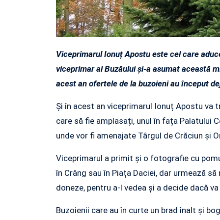
Viceprimarul Ionuț Apostu este cel care aduce
viceprimar al Buzăului și-a asumat această mi
acest an ofertele de la buzoieni au început de
Și în acest an viceprimarul Ionuț Apostu va t
care să fie amplasați, unul în fața Palatului C
unde vor fi amenajate Târgul de Crăciun și Or
Viceprimarul a primit și o fotografie cu pom
în Crâng sau în Piața Daciei, dar urmează să
doneze, pentru a-l vedea și a decide dacă va 
Buzoienii care au în curte un brad înalt și b