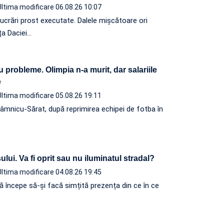
Ultima modificare 06.08.26 10:07
lucrări prost executate. Dalele mișcătoare ori
ța Daciei…
u probleme. Olimpia n-a murit, dar salariile
ite
Ultima modificare 05.08.26 19:11
âmnicu-Sărat, după reprimirea echipei de fotba în
lui. Va fi oprit sau nu iluminatul stradal?
Ultima modificare 04.08.26 19:45
ă începe să-și facă simțită prezența din ce în ce