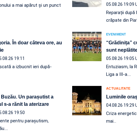
05.08.26 19:09
onului a mai apărut și un punct
Reparații după 
crăpate din Pia
EVENIMENT
ria. În doar câteva ore, au
“Grădinița” c
ie
sunt neplăt
5.08.26 19:11
05.08.26 19:05
scată a izbucnit ieri după-
Entuziasm, la R
Liga a III-a.…
ACTUALITATE
 Buzău. Un parașutist a
Luminile orașu
 s-a rănit la aterizare
04.08.26 19:29
5.08.26 19:50
Criza energetic
mente pentru parașutism,
mai…
ău.…