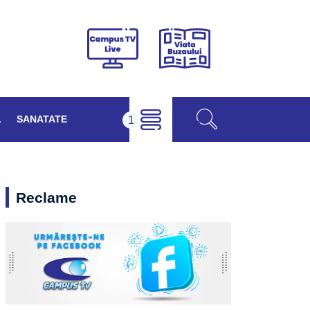
Viața
Campus
Buzăului
TV
Live
L
SANATATE
Reclame