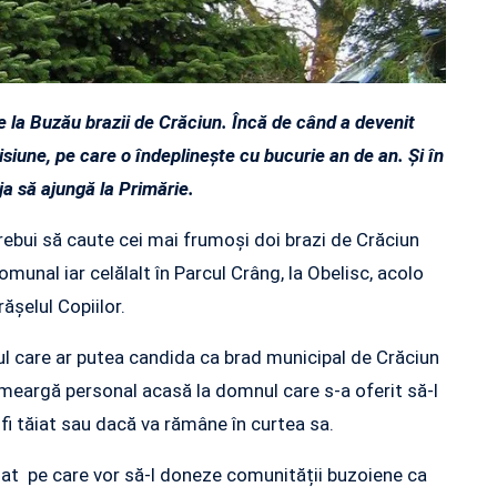
 la Buzău brazii de Crăciun. Încă de când a devenit
siune, pe care o îndeplinește cu bucurie an de an. Și în
ja să ajungă la Primărie.
rebui să caute cei mai frumoși doi brazi de Crăciun
omunal iar celălalt în Parcul Crâng, la Obelisc, acolo
ășelul Copiilor.
ul care ar putea candida ca brad municipal de Crăciun
 meargă personal acasă la domnul care s-a oferit să-l
fi tăiat sau dacă va rămâne în curtea sa.
ogat pe care vor să-l doneze comunității buzoiene ca