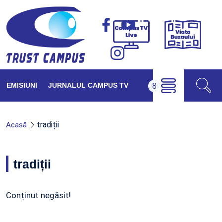
Viața
Campus
Buzăul
TV
Live
EMISIUNI
JURNALUL CAMPUS TV
tradiții
Acasă
tradiții
Conținut negăsit!