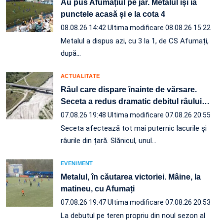
Au pus Afumațiul pe jar. Metalul își ia
punctele acasă și e la cota 4
08.08.26 14:42
Ultima modificare 08.08.26 15:22
Metalul a dispus azi, cu 3 la 1, de CS Afumați,
după…
ACTUALITATE
Râul care dispare înainte de vărsare.
Seceta a redus dramatic debitul râului
…
07.08.26 19:48
Ultima modificare 07.08.26 20:55
Seceta afectează tot mai puternic lacurile și
râurile din țară. Slănicul, unul…
EVENIMENT
Metalul, în căutarea victoriei. Mâine, la
matineu, cu Afumați
07.08.26 19:47
Ultima modificare 07.08.26 20:53
La debutul pe teren propriu din noul sezon al